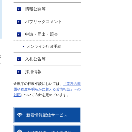
情報公開等
パブリックコメント
申請・届出・照会
オンライン行政手続
が
入札公告等
を
採用情報
金融庁の行政相談においては、
「業務の範
囲や程度を明らかに超える苦情相談」への
対応
について方針を定めています。
新着情報配信サービス