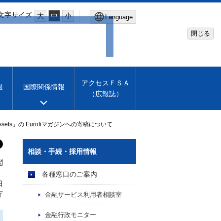
文字サイズ
大
中
小
Language
閉じる
Global Site
Financial Services Agency
アクセスＦＳＡ
報
国際関係情報
（広報誌）
Machine translation
English
ng crypto-assets」の Eurofiマガジンへの寄稿について
相談・手続・採用情報
各種窓口のご案内
日
庁
金融サービス利用者相談室
金融行政モニター