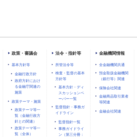
政策・審議会
法令・指針等
金融機関情報
基本方針等
所管法令等
全金融機関共通
検査・監督の基本
預金取扱金融機関
金融行政方針
方針等
（銀行等）関連
政府方針におけ
る金融庁関連の
基本方針・ディ
保険会社関連
施策
スカッションペ
金融商品取引業者
ーパー一覧
政策テーマ・施策
等関連
監督指針・事務ガ
政策テーマ等一
金融会社関連
イドライン
覧（金融行政方
針との関連）
監督指針一覧
政策テーマ等一
事務ガイドライ
覧（全体）
ン（第三分冊：