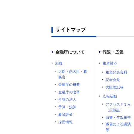
サイトマップ
金融庁について
報道・広報
組織
報道対応
大臣・副大臣・政
報道発表資料
務官
記者会見
金融庁の概要
大臣談話等
金融庁の改革
広報活動
所管の法人
アクセスＦＳＡ
予算・決算
（広報誌）
政策評価
白書・年次報告
採用情報
職員による講演
等