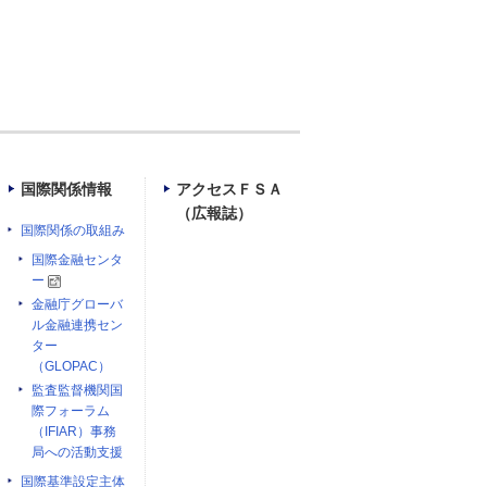
国際関係情報
アクセスＦＳＡ
（広報誌）
国際関係の取組み
国際金融センタ
ー
金融庁グローバ
ル金融連携セン
ター
（GLOPAC）
監査監督機関国
際フォーラム
（IFIAR）事務
局への活動支援
国際基準設定主体