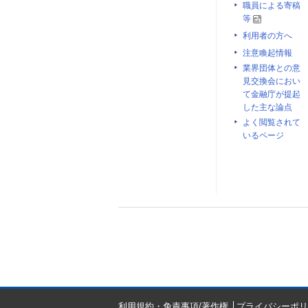
職員による寄稿
等
利用者の方へ
注意喚起情報
業界団体との意
見交換会におい
て金融庁が提起
した主な論点
よく閲覧されて
いるページ
利用規約・免責事項/著作権
プライバシーポリ