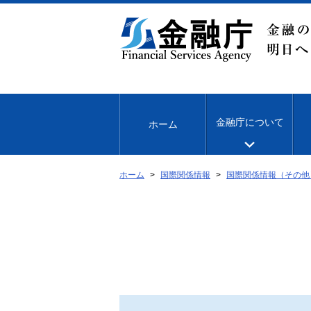
本
文
へ
移
動
金融庁について
ホーム
ホーム
国際関係情報
国際関係情報（その他