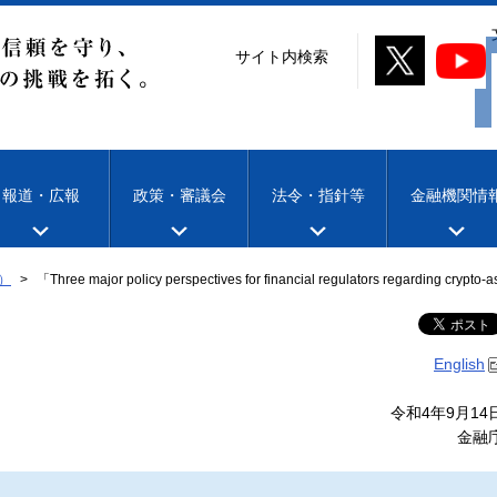
サイト内検索
報道・広報
政策・審議会
法令・指針等
金融機関情
）
「Three major policy perspectives for financial regulators regardi
English
令和4年9月14
金融