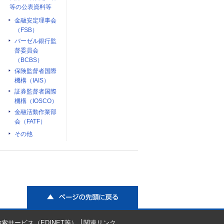
等の公表資料等
金融安定理事会
（FSB）
バーゼル銀行監
督委員会
（BCBS）
保険監督者国際
機構（IAIS）
証券監督者国際
機構（IOSCO）
金融活動作業部
会（FATF）
その他
ページの先頭に戻る
索サービス（EDINET等）
関連リンク