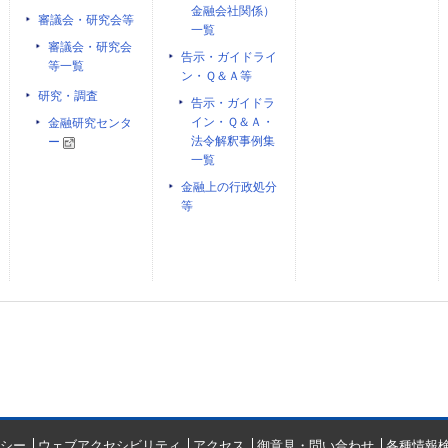
金融会社関係）
審議会・研究会等
一覧
審議会・研究会
告示・ガイドライ
等一覧
ン・Ｑ＆Ａ等
研究・調査
告示・ガイドラ
イン・Ｑ＆Ａ・
金融研究センタ
法令解釈事例集
ー
一覧
金融上の行政処分
等
シー
ウェブアクセシビリティ
アクセス
御意見・問い合わせ
各種情報検