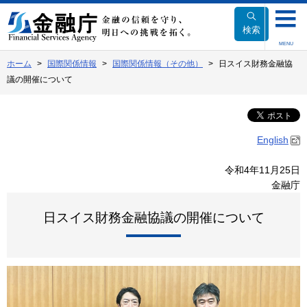
本
文
検索
へ
MENU
移
ホーム
国際関係情報
国際関係情報（その他）
日スイス財務金融協
動
議の開催について
English
令和4年11月25日
金融庁
日スイス財務金融協議の開催について