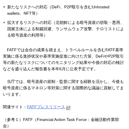
新たなリスクへの対応（DeFi、P2P取引を含むUnhosted
wallets、NFT等）
拡大するリスクへの対応（北朝鮮による暗号資産の窃取・悪用、
国家主体による制裁回避、ランサムウェア攻撃、テロリストによ
る暗号資産の利用等）
FATFでは会合の成果を踏まえ、トラベルルールを含むFATF基準
実施に係る進捗状況や基準実施促進に向けた方策、DeFiやP2P取引
等の新たなリスクについてのモニタリング結果や今後の対応の検討
などを盛り込んだ報告書を本年6月に公表予定です。
当庁では、暗号資産の規制・監督に関する経験を活かし、今後も
暗号資産に係るマネロン等対策に関する国際的な議論に貢献してま
いります。
関連サイト：
FATFプレスリリース
（参考１）FATF（Financial Action Task Force：金融活動作業部
会）