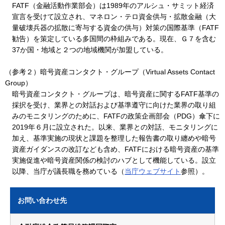
FATF（金融活動作業部会）は1989年のアルシュ・サミット経済
宣言を受けて設立され、マネロン・テロ資金供与・拡散金融（大
量破壊兵器の拡散に寄与する資金の供与）対策の国際基準（FATF
勧告）を策定している多国間の枠組みである。現在、Ｇ７を含む
37か国・地域と２つの地域機関が加盟している。
（参考２）暗号資産コンタクト・グループ（Virtual Assets Contact
Group）
暗号資産コンタクト・グループは、暗号資産に関するFATF基準の
採択を受け、業界との対話および基準遵守に向けた業界の取り組
みのモニタリングのために、FATFの政策企画部会（PDG）傘下に
2019年６月に設立された。以来、業界との対話、モニタリングに
加え、基準実施の現状と課題を整理した報告書の取り纏めや暗号
資産ガイダンスの改訂なども含め、FATFにおける暗号資産の基準
実施促進や暗号資産関係の検討のハブとして機能している。設立
以降、当庁が議長職を務めている（
当庁ウェブサイト
参照）。
お問い合わせ先