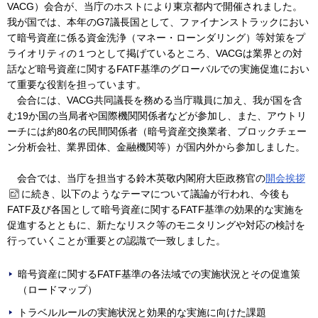
VACG）会合が、当庁のホストにより東京都内で開催されました。
我が国では、本年のG7議長国として、ファイナンストラックにおい
て暗号資産に係る資金洗浄（マネー・ローンダリング）等対策をプ
ライオリティの１つとして掲げているところ、VACGは業界との対
話など暗号資産に関するFATF基準のグローバルでの実施促進におい
て重要な役割を担っています。
会合には、VACG共同議長を務める当庁職員に加え、我が国を含
む19か国の当局者や国際機関関係者などが参加し、また、アウトリ
ーチには約80名の民間関係者（暗号資産交換業者、ブロックチェー
ン分析会社、業界団体、金融機関等）が国内外から参加しました。
会合では、当庁を担当する鈴木英敬内閣府大臣政務官の
開会挨拶
に続き、以下のようなテーマについて議論が行われ、今後も
FATF及び各国として暗号資産に関するFATF基準の効果的な実施を
促進するとともに、新たなリスク等のモニタリングや対応の検討を
行っていくことが重要との認識で一致しました。
暗号資産に関するFATF基準の各法域での実施状況とその促進策
（ロードマップ）
トラベルルールの実施状況と効果的な実施に向けた課題