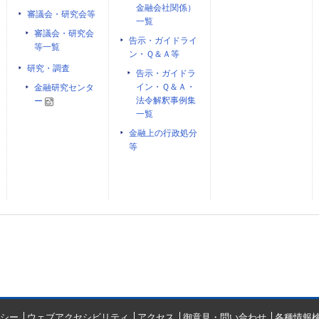
金融会社関係）
審議会・研究会等
一覧
審議会・研究会
告示・ガイドライ
等一覧
ン・Ｑ＆Ａ等
研究・調査
告示・ガイドラ
イン・Ｑ＆Ａ・
金融研究センタ
法令解釈事例集
ー
一覧
金融上の行政処分
等
シー
ウェブアクセシビリティ
アクセス
御意見・問い合わせ
各種情報検