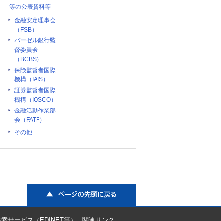
等の公表資料等
金融安定理事会
（FSB）
バーゼル銀行監
督委員会
（BCBS）
保険監督者国際
機構（IAIS）
証券監督者国際
機構（IOSCO）
金融活動作業部
会（FATF）
その他
ページの先頭に戻る
索サービス（EDINET等）
関連リンク