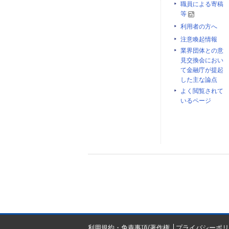
職員による寄稿
等
利用者の方へ
注意喚起情報
業界団体との意
見交換会におい
て金融庁が提起
した主な論点
よく閲覧されて
いるページ
利用規約・免責事項/著作権
プライバシーポリ