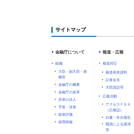
サイトマップ
金融庁について
報道・広報
組織
報道対応
大臣・副大臣・政
報道発表資料
務官
記者会見
金融庁の概要
大臣談話等
金融庁の改革
広報活動
所管の法人
アクセスＦＳＡ
予算・決算
（広報誌）
政策評価
白書・年次報告
採用情報
職員による講演
等