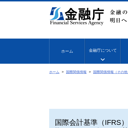
本
文
へ
移
動
金融庁について
ホーム
ホーム
国際関係情報
国際関係情報（その他
国際会計基準（IFR