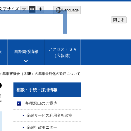
文字サイズ
大
中
小
Language
閉じる
Global Site
Financial Services Agency
アクセスＦＳＡ
報
国際関係情報
（広報誌）
Machine translation
English
ィ基準審議会（ISSB）の基準最終化の歓迎について
相談・手続・採用情報
日
庁
各種窓口のご案内
金融サービス利用者相談室
金融行政モニター