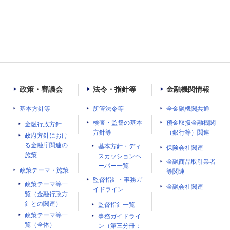
政策・審議会
法令・指針等
金融機関情報
基本方針等
所管法令等
全金融機関共通
検査・監督の基本
預金取扱金融機関
金融行政方針
方針等
（銀行等）関連
政府方針におけ
る金融庁関連の
基本方針・ディ
保険会社関連
施策
スカッションペ
金融商品取引業者
ーパー一覧
政策テーマ・施策
等関連
監督指針・事務ガ
政策テーマ等一
金融会社関連
イドライン
覧（金融行政方
針との関連）
監督指針一覧
政策テーマ等一
事務ガイドライ
覧（全体）
ン（第三分冊：