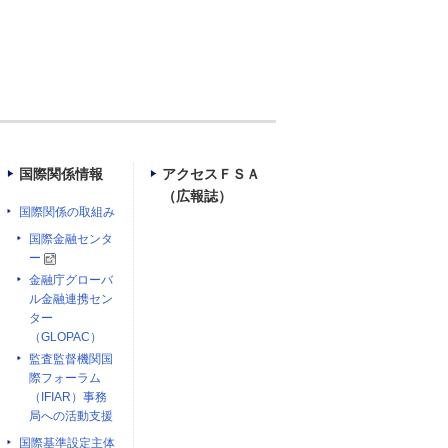
国際関係情報
アクセスＦＳＡ
（広報誌）
国際関係の取組み
国際金融センタ
ー
金融庁グローバ
ル金融連携セン
ター
（GLOPAC）
監査監督機関国
際フォーラム
（IFIAR）事務
局への活動支援
国際基準設定主体