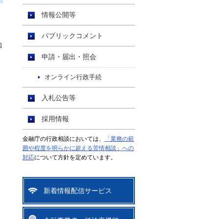
情報公開等
パブリックコメント
知
申請・届出・照会
オンライン行政手続
入札公告等
採用情報
金融庁の行政相談においては、
「業務の範
囲や程度を明らかに超える苦情相談」への
対応
について方針を定めています。
新着情報配信サービス