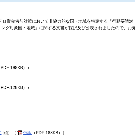
浄・テロ資金供与対策において非協力的な国・地域を特定する「行動要請対
リング対象国・地域」に関する文書が採択及び公表されましたので、お
PDF:198KB））
PDF:128KB））
文
）（
仮訳
（PDF:188KB））