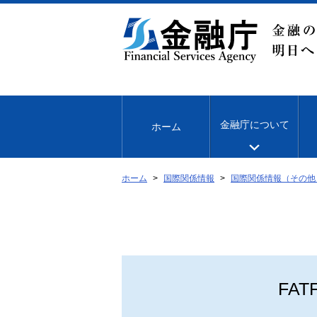
本
文
へ
移
動
金融庁について
ホーム
ホーム
国際関係情報
国際関係情報（その他
FA