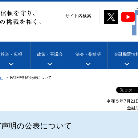
サイト内検索
報道・広報
政策・審議会
法令・指針等
金融機関情
）
FATF声明の公表について
令和５年7月21
金融
TF声明の公表について