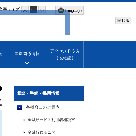
文字サイズ
大
中
小
Language
閉じる
Global Site
Financial Services Agency
アクセスＦＳＡ
報
国際関係情報
（広報誌）
Machine translation
English
相談・手続・採用情報
日
庁
各種窓口のご案内
金融サービス利用者相談室
金融行政モニター