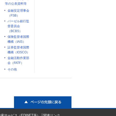
等の公表資料等
金融安定理事会
（FSB）
バーゼル銀行監
督委員会
（BCBS）
保険監督者国際
機構（IAIS）
証券監督者国際
機構（IOSCO）
金融活動作業部
会（FATF）
その他
ページの先頭に戻る
索サービス（EDINET等）
関連リンク