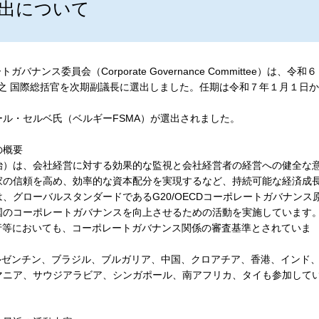
出について
ンス委員会（Corporate Governance Committee）は、令和６
敏之 国際総括官を次期副議長に選出しました。任期は令和７年１月１日か
ル・セルベ氏（ベルギーFSMA）が選出されました。
の概要
）は、会社経営に対する効果的な監視と会社経営者の経営への健全な
家の信頼を高め、効率的な資本配分を実現するなど、持続可能な経済成
、グローバルスタンダードであるG20/OECDコーポレートガバナンス
国のコーポレートガバナンスを向上させるための活動を実施しています
行等においても、コーポレートガバナンス関係の審査基準とされていま
ルゼンチン、ブラジル、ブルガリア、中国、クロアチア、香港、インド
マニア、サウジアラビア、シンガポール、南アフリカ、タイも参加して