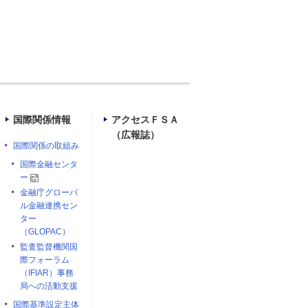
国際関係情報
アクセスＦＳＡ
（広報誌）
国際関係の取組み
国際金融センタ
ー
金融庁グローバ
ル金融連携セン
ター
（GLOPAC）
監査監督機関国
際フォーラム
（IFIAR）事務
局への活動支援
国際基準設定主体