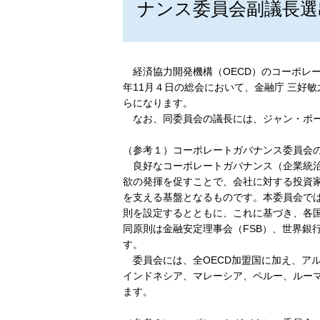
ナンス委員会副議長選
経済協力開発機構（OECD）のコーポレートガバナ
年11月４日の総会において、金融庁 三好
らになります。
なお、同委員会の議長には、ジャン・ポー
（参考１）コーポレートガバナンス委員会
良好なコーポレートガバナンス（企業統治
欲の発揮を促すことで、会社に対する投資
を支える基盤となるものです。本委員会では
則を設定するとともに、これに基づき、各
同原則は金融安定理事会（FSB）、世界銀
す。
委員会には、全OECD加盟国に加え、ア
インドネシア、マレーシア、ペルー、ルー
ます。