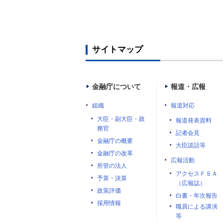
サイトマップ
金融庁について
報道・広報
組織
報道対応
大臣・副大臣・政
報道発表資料
務官
記者会見
金融庁の概要
大臣談話等
金融庁の改革
広報活動
所管の法人
アクセスＦＳＡ
予算・決算
（広報誌）
政策評価
白書・年次報告
採用情報
職員による講演
等