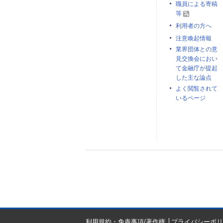
職員による寄稿
等
利用者の方へ
注意喚起情報
業界団体との意
見交換会におい
て金融庁が提起
した主な論点
よく閲覧されて
いるページ
利用規約・免責事項/著作権
プライバシーポリ