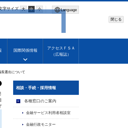
文字サイズ
大
中
小
Language
閉じる
Global Site
Financial Services Agency
アクセスＦＳＡ
報
国際関係情報
（広報誌）
Machine translation
English
議長選出について
相談・手続・採用情報
日
各種窓口のご案内
庁
金融サービス利用者相談室
金融行政モニター