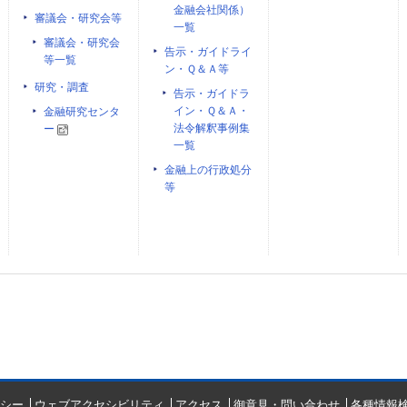
金融会社関係）
審議会・研究会等
一覧
審議会・研究会
告示・ガイドライ
等一覧
ン・Ｑ＆Ａ等
研究・調査
告示・ガイドラ
イン・Ｑ＆Ａ・
金融研究センタ
法令解釈事例集
ー
一覧
金融上の行政処分
等
シー
ウェブアクセシビリティ
アクセス
御意見・問い合わせ
各種情報検