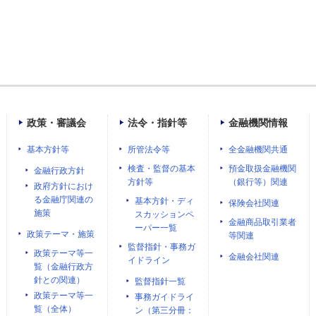
政策・審議会
法令・指針等
金融機関情報
基本方針等
所管法令等
全金融機関共通
検査・監督の基本
預金取扱金融機関
金融行政方針
方針等
（銀行等）関連
政府方針におけ
る金融庁関連の
基本方針・ディ
保険会社関連
施策
スカッションペ
金融商品取引業者
ーパー一覧
政策テーマ・施策
等関連
監督指針・事務ガ
政策テーマ等一
金融会社関連
イドライン
覧（金融行政方
針との関連）
監督指針一覧
政策テーマ等一
事務ガイドライ
覧（全体）
ン（第三分冊：