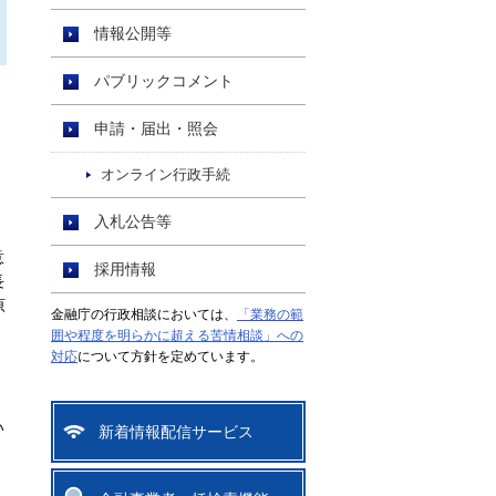
情報公開等
パブリックコメント
申請・届出・照会
オンライン行政手続
入札公告等
意
採用情報
長
原
金融庁の行政相談においては、
「業務の範
。
囲や程度を明らかに超える苦情相談」への
対応
について方針を定めています。
、
い
新着情報配信サービス