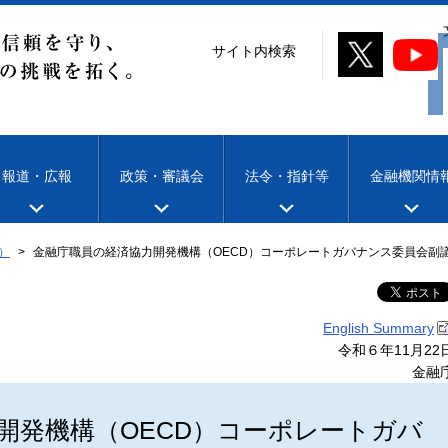
サイト内検索
報道・広報
政策・審議会
法令・指針等
金融機関情
）
金融庁職員の経済協力開発機構（OECD）コーポレートガバナンス委員会副
English Summary
令和６年11月22
金融
開発機構（OECD）コーポレートガバ