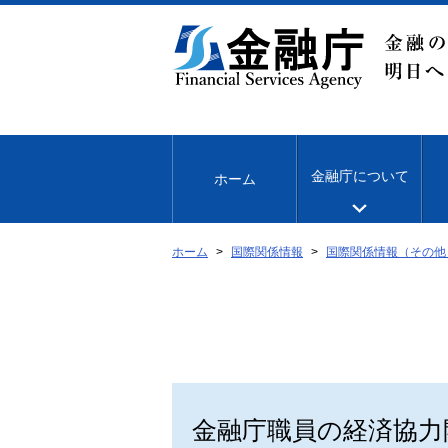
本
文
へ
移
動
金融庁について
ホーム
ホーム
国際関係情報
国際関係情報（その他
金融庁職員の経済協力