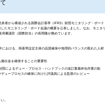
いて
代表者から構成される国際会計基準（IFRS）財団モニタリング・ボード
催したモニタリング・ボード会議の概要を公表しました。なお、モニタ
策局審議官（国際担当）の長岡隆が務めています。
。
む中における、両基準設定主体の品質確保や地理的バランスの取れた人材
ら拠出金を確保することの重要性
S財団によるデュー・プロセス・ハンドブックの改訂案最終化作業の歓
やデュープロセスの確保に向けた評議員による監督のレビュー
さい。