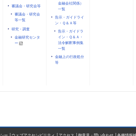
金融会社関係）
審議会・研究会等
一覧
審議会・研究会
告示・ガイドライ
等一覧
ン・Ｑ＆Ａ等
研究・調査
告示・ガイドラ
イン・Ｑ＆Ａ・
金融研究センタ
法令解釈事例集
ー
一覧
金融上の行政処分
等
シー
ウェブアクセシビリティ
アクセス
御意見・問い合わせ
各種情報検