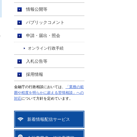
情報公開等
パブリックコメント
申請・届出・照会
リ
オンライン行政手続
入札公告等
採用情報
金融庁の行政相談においては、
「業務の範
囲や程度を明らかに超える苦情相談」への
対応
について方針を定めています。
新着情報配信サービス