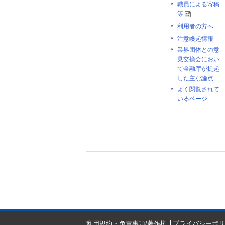
職員による寄稿
等
利用者の方へ
注意喚起情報
業界団体との意
見交換会におい
て金融庁が提起
した主な論点
よく閲覧されて
いるページ
利用規約・免責事項/著作権
プライバシーポリ