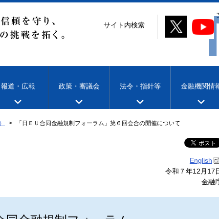
サイト内検索
報道・広報
政策・審議会
法令・指針等
金融機関情
）
「日ＥＵ合同金融規制フォーラム」第６回会合の開催について
English
令和７年12月17
金融