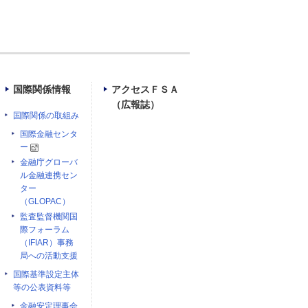
国際関係情報
アクセスＦＳＡ
（広報誌）
国際関係の取組み
国際金融センタ
ー
金融庁グローバ
ル金融連携セン
ター
（GLOPAC）
監査監督機関国
際フォーラム
（IFIAR）事務
局への活動支援
国際基準設定主体
等の公表資料等
金融安定理事会