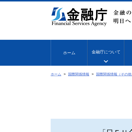
本
文
へ
移
動
金融庁について
ホーム
ホーム
国際関係情報
国際関係情報（その他