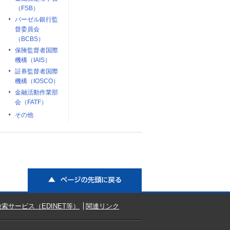
（FSB）
バーゼル銀行監
督委員会
（BCBS）
保険監督者国際
機構（IAIS）
証券監督者国際
機構（IOSCO）
金融活動作業部
会（FATF）
その他
ページの先頭に戻る
索サービス（EDINET等）
関連リンク