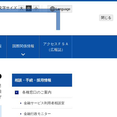
文字サイズ
大
中
小
Language
閉じる
Global Site
Financial Services Agency
アクセスＦＳＡ
報
国際関係情報
（広報誌）
Machine translation
English
相談・手続・採用情報
日
各種窓口のご案内
庁
金融サービス利用者相談室
金融行政モニター