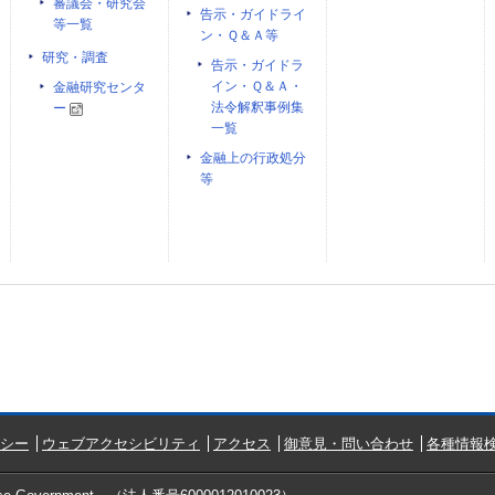
審議会・研究会
告示・ガイドライ
等一覧
ン・Ｑ＆Ａ等
研究・調査
告示・ガイドラ
イン・Ｑ＆Ａ・
金融研究センタ
法令解釈事例集
ー
一覧
金融上の行政処分
等
シー
ウェブアクセシビリティ
アクセス
御意見・問い合わせ
各種情報検