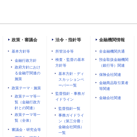
政策・審議会
法令・指針等
金融機関情報
基本方針等
所管法令等
全金融機関共通
検査・監督の基本
預金取扱金融機関
金融行政方針
方針等
（銀行等）関連
政府方針におけ
る金融庁関連の
基本方針・ディ
保険会社関連
施策
スカッションペ
金融商品取引業者
ーパー一覧
政策テーマ・施策
等関連
監督指針・事務ガ
政策テーマ等一
金融会社関連
イドライン
覧（金融行政方
針との関連）
監督指針一覧
政策テーマ等一
事務ガイドライ
覧（全体）
ン（第三分冊：
金融会社関係）
審議会・研究会等
一覧