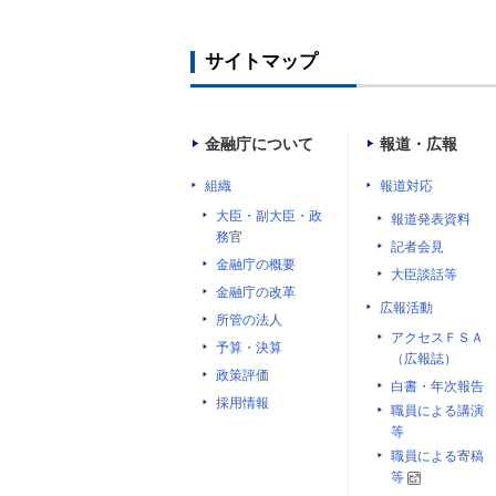
サイトマップ
金融庁について
報道・広報
組織
報道対応
大臣・副大臣・政
報道発表資料
務官
記者会見
金融庁の概要
大臣談話等
金融庁の改革
広報活動
所管の法人
アクセスＦＳＡ
予算・決算
（広報誌）
政策評価
白書・年次報告
採用情報
職員による講演
等
職員による寄稿
等