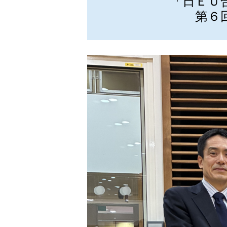
「日ＥＵ
第６