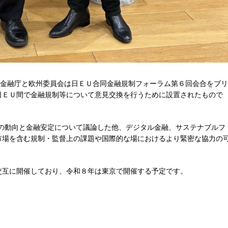
6日、金融庁と欧州委員会は日ＥＵ合同金融規制フォーラム第６回会合をブリ
日ＥＵ間で金融規制等について意見交換を行うために設置されたもので
場の動向と金融安定について議論した他、デジタル金融、サステナブルフ
市場を含む規制・監督上の課題や国際的な場におけるより緊密な協力の
交互に開催しており、令和８年は東京で開催する予定です。