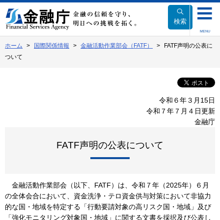
本
文
検索
へ
MENU
移
ホーム
国際関係情報
金融活動作業部会（FATF）
FATF声明の公表に
動
ついて
令和６年３月15日
令和７年７月４日更新
金融庁
FATF声明の公表について
金融活動作業部会（以下、FATF）は、令和７年（2025年）６月
の全体会合において、資金洗浄・テロ資金供与対策において非協力
的な国・地域を特定する「行動要請対象の高リスク国・地域」及び
「強化モニタリング対象国・地域」に関する文書を採択及び公表し