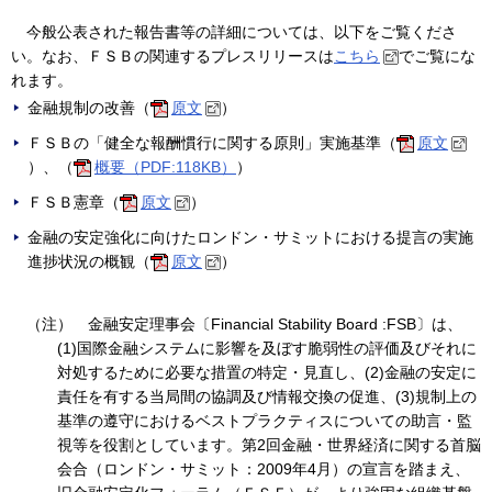
今般公表された報告書等の詳細については、以下をご覧くださ
い。なお、ＦＳＢの関連するプレスリリースは
こちら
でご覧にな
れます。
金融規制の改善（
原文
）
ＦＳＢの「健全な報酬慣行に関する原則」実施基準（
原文
）、（
概要（PDF:118KB）
）
ＦＳＢ憲章（
原文
）
金融の安定強化に向けたロンドン・サミットにおける提言の実施
進捗状況の概観（
原文
）
（注）
金融安定理事会〔Financial Stability Board :FSB〕は、
(1)国際金融システムに影響を及ぼす脆弱性の評価及びそれに
対処するために必要な措置の特定・見直し、(2)金融の安定に
責任を有する当局間の協調及び情報交換の促進、(3)規制上の
基準の遵守におけるベストプラクティスについての助言・監
視等を役割としています。第2回金融・世界経済に関する首脳
会合（ロンドン・サミット：2009年4月）の宣言を踏まえ、