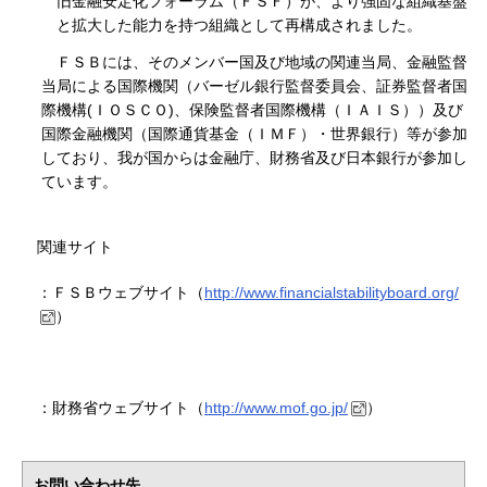
旧金融安定化フォーラム（ＦＳＦ）が、より強固な組織基盤
と拡大した能力を持つ組織として再構成されました。
ＦＳＢには、そのメンバー国及び地域の関連当局、金融監督
当局による国際機関（バーゼル銀行監督委員会、証券監督者国
際機構(ＩＯＳＣＯ)、保険監督者国際機構（ＩＡＩＳ））及び
国際金融機関（国際通貨基金（ＩＭＦ）・世界銀行）等が参加
しており、我が国からは金融庁、財務省及び日本銀行が参加し
ています。
関連サイト
：ＦＳＢウェブサイト（
http://www.financialstabilityboard.org/
）
：財務省ウェブサイト（
http://www.mof.go.jp/
）
お問い合わせ先