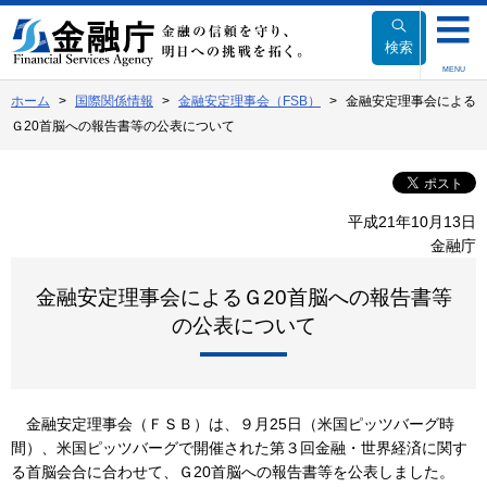
本
文
検索
へ
MENU
移
ホーム
国際関係情報
金融安定理事会（FSB）
金融安定理事会による
動
Ｇ20首脳への報告書等の公表について
平成21年10月13日
金融庁
金融安定理事会によるＧ20首脳への報告書等
の公表について
金融安定理事会（ＦＳＢ）は、９月25日（米国ピッツバーグ時
間）、米国ピッツバーグで開催された第３回金融・世界経済に関す
る首脳会合に合わせて、Ｇ20首脳への報告書等を公表しました。