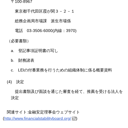
〒100-8967
東京都千代田区霞が関３－２－１
総務企画局市場課 派生市場係
電話 03-3506-6000(内線：3970)
（必要書類）
a. 登記事項証明書の写し
b. 財務諸表
c. LEIの付番業務を行うための組織体制に係る概要資料
(4)
決定
提出書類及び面談を通じた審査を経て、推薦を受ける法人を
決定
関連サイト:金融安定理事会ウェブサイト
(
http://www.financialstabilityboard.org/
)