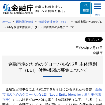
本
文
検索
へ
MENU
移
ホーム
国際関係情報
金融安定理事会（FSB）
金融市場のためのグロ
動
ーバルな取引主体識別子（LEI）付番機関の募集について
平成26年２月17日
金融庁
金融市場のためのグローバルな取引主体識別
子（LEI）付番機関の募集について
金融安定理事会により2012年６月８日に公表された報告書「
金融
市場のためのグローバルなLEI（Legal Entity Identifier：取引主体識
別子）
」におけるグローバルな取引主体識別子（以下、「LEI」）に
関連して、金融庁としては、我が国においてもLEIの付番体制を整備