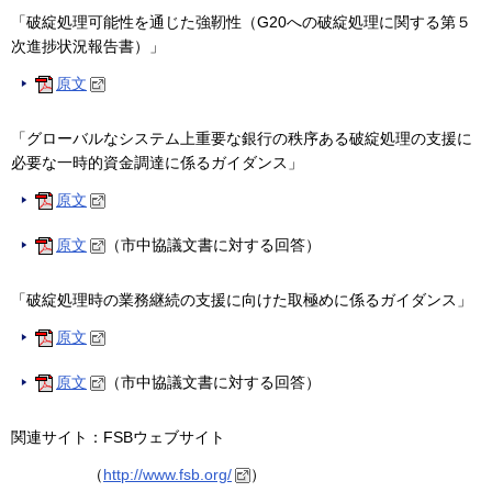
「破綻処理可能性を通じた強靭性（G20への破綻処理に関する第５
次進捗状況報告書）」
原文
「グローバルなシステム上重要な銀行の秩序ある破綻処理の支援に
必要な一時的資金調達に係るガイダンス」
原文
原文
（市中協議文書に対する回答）
「破綻処理時の業務継続の支援に向けた取極めに係るガイダンス」
原文
原文
（市中協議文書に対する回答）
関連サイト：FSBウェブサイト
（
http://www.fsb.org/
）