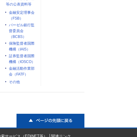
等の公表資料等
金融安定理事会
（FSB）
バーゼル銀行監
督委員会
（BCBS）
保険監督者国際
機構（IAIS）
証券監督者国際
機構（IOSCO）
金融活動作業部
会（FATF）
その他
ページの先頭に戻る
索サービス（EDINET等）
関連リンク