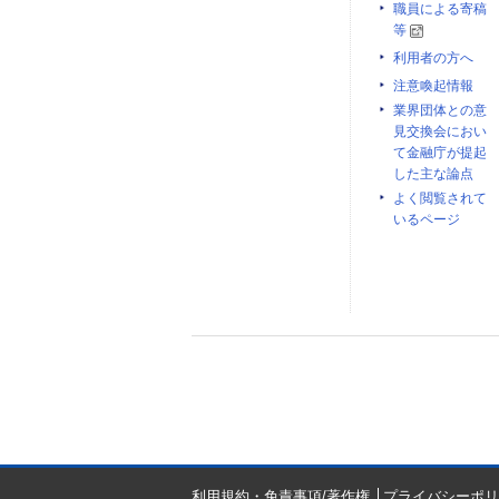
職員による寄稿
等
利用者の方へ
注意喚起情報
業界団体との意
見交換会におい
て金融庁が提起
した主な論点
よく閲覧されて
いるページ
利用規約・免責事項/著作権
プライバシーポリ