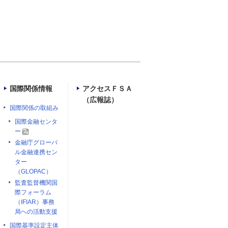
国際関係情報
アクセスＦＳＡ
（広報誌）
国際関係の取組み
国際金融センタ
ー
金融庁グローバ
ル金融連携セン
ター
（GLOPAC）
監査監督機関国
際フォーラム
（IFIAR）事務
局への活動支援
国際基準設定主体