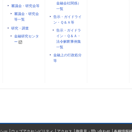
金融会社関係）
審議会・研究会等
一覧
審議会・研究会
告示・ガイドライ
等一覧
ン・Ｑ＆Ａ等
研究・調査
告示・ガイドラ
イン・Ｑ＆Ａ・
金融研究センタ
法令解釈事例集
ー
一覧
金融上の行政処分
等
シー
ウェブアクセシビリティ
アクセス
御意見・問い合わせ
各種情報検