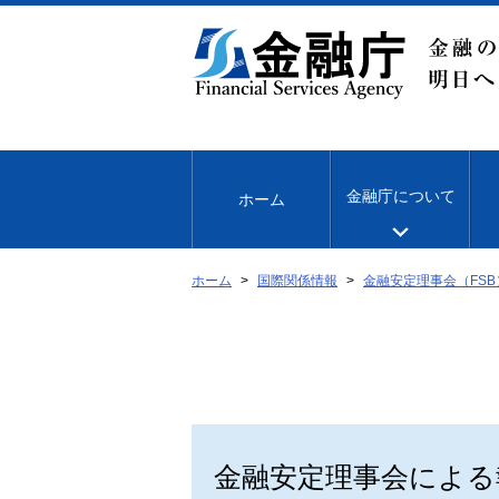
本
文
へ
移
動
金融庁について
ホーム
ホーム
国際関係情報
金融安定理事会（FSB
金融安定理事会による