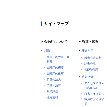
サイトマップ
金融庁について
報道・広報
組織
報道対応
大臣・副大臣・政
報道発表資料
務官
記者会見
金融庁の概要
大臣談話等
金融庁の改革
広報活動
所管の法人
アクセスＦＳＡ
予算・決算
（広報誌）
政策評価
白書・年次報告
採用情報
職員による講演
等