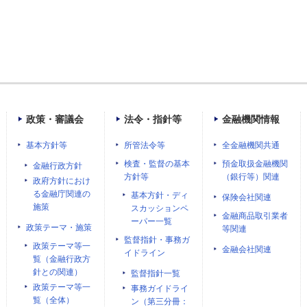
政策・審議会
法令・指針等
金融機関情報
基本方針等
所管法令等
全金融機関共通
検査・監督の基本
預金取扱金融機関
金融行政方針
方針等
（銀行等）関連
政府方針におけ
る金融庁関連の
基本方針・ディ
保険会社関連
施策
スカッションペ
金融商品取引業者
ーパー一覧
政策テーマ・施策
等関連
監督指針・事務ガ
政策テーマ等一
金融会社関連
イドライン
覧（金融行政方
針との関連）
監督指針一覧
政策テーマ等一
事務ガイドライ
覧（全体）
ン（第三分冊：