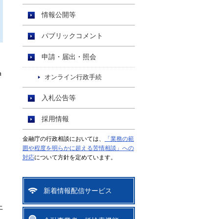
情報公開等
パブリックコメント
申請・届出・照会
n
オンライン行政手続
入札公告等
採用情報
金融庁の行政相談においては、
「業務の範
囲や程度を明らかに超える苦情相談」への
対応
について方針を定めています。
新着情報配信サービス
上