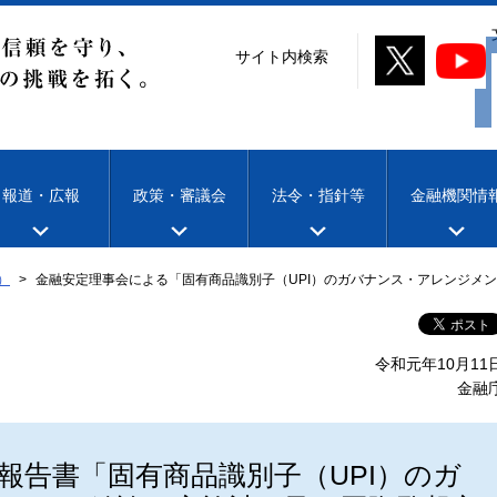
サイト内検索
報道・広報
政策・審議会
法令・指針等
金融機関情
）
金融安定理事会による「固有商品識別子（UPI）のガバナンス・アレンジメ
令和元年10月11
金融
報告書「固有商品識別子（UPI）のガ