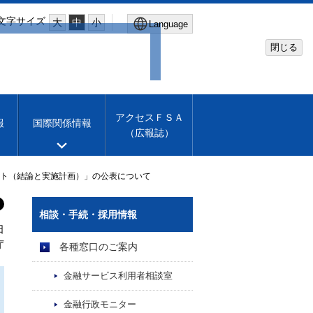
文字サイズ
大
中
小
Language
閉じる
Global Site
Financial Services Agency
アクセスＦＳＡ
報
国際関係情報
（広報誌）
Machine translation
English
ント（結論と実施計画）」の公表について
相談・手続・採用情報
日
庁
各種窓口のご案内
金融サービス利用者相談室
金融行政モニター