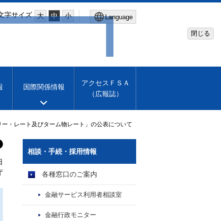
文字サイズ
大
中
小
Language
閉じる
Global Site
Financial Services Agency
アクセスＦＳＡ
報
国際関係情報
（広報誌）
Machine translation
English
リー・レート及びターム物レート」の公表について
相談・手続・採用情報
日
庁
各種窓口のご案内
金融サービス利用者相談室
金融行政モニター