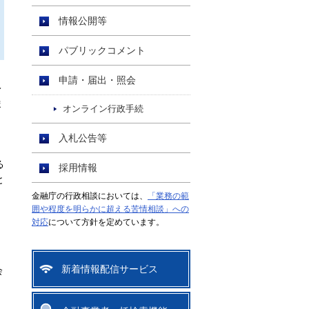
情報公開等
パブリックコメント
申請・届出・照会
レ
ま
オンライン行政手続
入札公告等
る
採用情報
と
金融庁の行政相談においては、
「業務の範
囲や程度を明らかに超える苦情相談」への
対応
について方針を定めています。
新着情報配信サービス
会