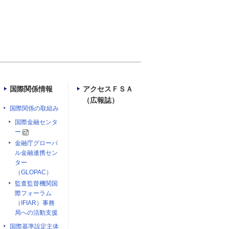
国際関係情報
アクセスＦＳＡ
（広報誌）
国際関係の取組み
国際金融センタ
ー
金融庁グローバ
ル金融連携セン
ター
（GLOPAC）
監査監督機関国
際フォーラム
（IFIAR）事務
局への活動支援
国際基準設定主体