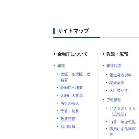
サイトマップ
金融庁について
報道・広報
組織
報道対応
大臣・副大臣・政
報道発表資料
務官
記者会見
金融庁の概要
大臣談話等
金融庁の改革
広報活動
所管の法人
アクセスＦＳＡ
予算・決算
（広報誌）
政策評価
白書・年次報告
採用情報
職員による講演
等