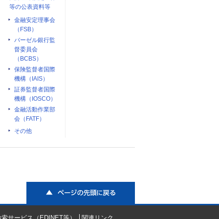
等の公表資料等
金融安定理事会
（FSB）
バーゼル銀行監
督委員会
（BCBS）
保険監督者国際
機構（IAIS）
証券監督者国際
機構（IOSCO）
金融活動作業部
会（FATF）
その他
ページの先頭に戻る
索サービス（EDINET等）
関連リンク