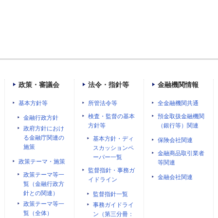
政策・審議会
法令・指針等
金融機関情報
基本方針等
所管法令等
全金融機関共通
検査・監督の基本
預金取扱金融機関
金融行政方針
方針等
（銀行等）関連
政府方針におけ
る金融庁関連の
基本方針・ディ
保険会社関連
施策
スカッションペ
金融商品取引業者
ーパー一覧
政策テーマ・施策
等関連
監督指針・事務ガ
政策テーマ等一
金融会社関連
イドライン
覧（金融行政方
針との関連）
監督指針一覧
政策テーマ等一
事務ガイドライ
覧（全体）
ン（第三分冊：