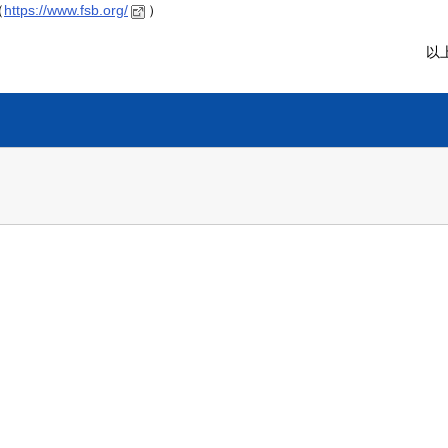
（
https://www.fsb.org/
）
以