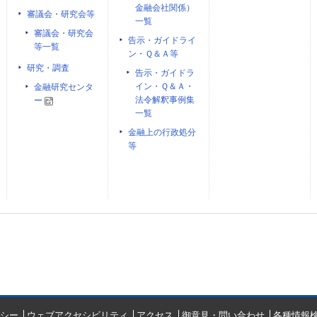
金融会社関係）
審議会・研究会等
一覧
審議会・研究会
告示・ガイドライ
等一覧
ン・Ｑ＆Ａ等
研究・調査
告示・ガイドラ
イン・Ｑ＆Ａ・
金融研究センタ
法令解釈事例集
ー
一覧
金融上の行政処分
等
シー
ウェブアクセシビリティ
アクセス
御意見・問い合わせ
各種情報検