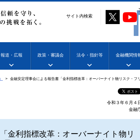
サイト内検索
報道・広報
政策・審議会
法令・指針等
金融機関情
）
金融安定理事会による報告書「金利指標改革：オーバーナイト物リスク・フ
令和３年６月４
金融
る「金利指標改革：オーバーナイト物リ