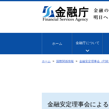
本
文
へ
移
動
金融庁について
ホーム
ホーム
国際関係情報
金融安定理事会（FSB
金融安定理事会によ