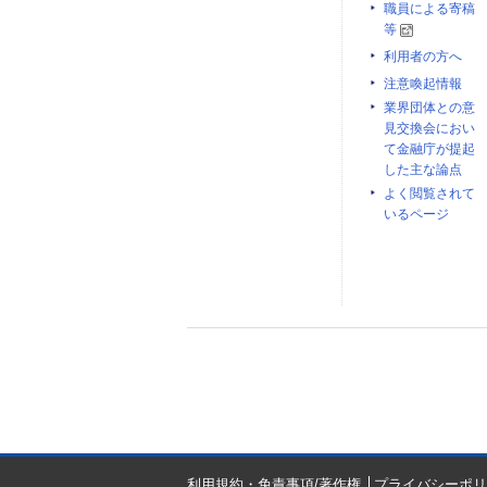
職員による寄稿
等
利用者の方へ
注意喚起情報
業界団体との意
見交換会におい
て金融庁が提起
した主な論点
よく閲覧されて
いるページ
利用規約・免責事項/著作権
プライバシーポリ