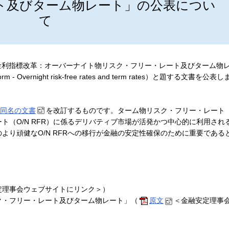
ト及びターム物レート」の公表につい
て
金利指標改革：オーバーナイト物リスク・フリー・レート及びターム物
orm - Overnight risk-free rates and term rates）と題する文書を公表し
同名の文書
を改訂するものです。ターム物リスク・フリー・レート
ト（O/N RFR）に係るデリバティブ市場が活発かつ中心的に利用され
より頑健なO/N RFRへの移行が金融の安定性確保のために重要である
。
定理事会ウェブサイトにリンク＞）
ク・フリー・レート及びターム物レート」（
原文
＜金融安定理事