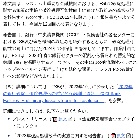
本文書は、システム上重要な金融機関における、FSBの破綻処理に
関する施策の実施と破綻処理可能性向上に向けた取組みの進捗状況
を報告するものです。FSBは2012年以降こうした報告書を年次で公
表しており、今回が12回目の公表となります。
報告書は、銀行・中央清算機関（CCP）・保険会社の各セクターに
おけるFSB及び金融機関の取組みを紹介するとともに、破綻処理可
能性の向上に向けた2024年の作業計画を示しています。作業計画で
は、FSBは、2023年春の銀行セクターの混乱から得られた暫定的な
教訓
を深掘りするとしており、その中には公的流動性バックス
（※）
トップやベイルイン実行に向けた法的な課題、デジタル化の破綻処
理への影響などが含まれます。
（※）詳細については、FSBが、2023年10月に公表した「
2023年
の銀行破綻：破綻処理への暫定的な教訓（原題：2023 Bank
Failures: Preliminary lessons learnt for resolution）
」を参照。
詳細につきましては、以下をご覧ください。
プレス・リリース（
原文
）＜金融安定理事会ウェブサイ
トにリンク＞
「2023年破綻処理改革の実施に関する報告書」（
原文
）