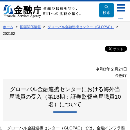
本
文
検索
へ
MENU
移
ホーム
国際関係情報
グローバル金融連携センター（GLOPAC）
動
202102
令和3年２月24日
金融庁
グローバル金融連携センターにおける海外当
局職員の受入（第18期：証券監督当局職員10
名）について
１．グローバル金融連携センター（GLOPAC）では、金融インフラ整