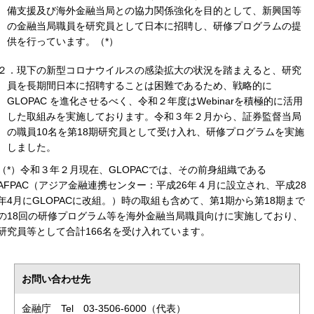
備支援及び海外金融当局との協力関係強化を目的として、新興国等
の金融当局職員を研究員として日本に招聘し、研修プログラムの提
供を行っています。（*）
２．現下の新型コロナウイルスの感染拡大の状況を踏まえると、研究
員を長期間日本に招聘することは困難であるため、戦略的に
GLOPAC を進化させるべく、令和２年度はWebinarを積極的に活用
した取組みを実施しております。令和３年２月から、証券監督当局
の職員10名を第18期研究員として受け入れ、研修プログラムを実施
しました。
（*）令和３年２月現在、GLOPACでは、その前身組織である
AFPAC（アジア金融連携センター：平成26年４月に設立され、平成28
年4月にGLOPACに改組。）時の取組も含めて、第1期から第18期まで
の18回の研修プログラム等を海外金融当局職員向けに実施しており、
研究員等として合計166名を受け入れています。
お問い合わせ先
金融庁 Tel 03-3506-6000（代表）