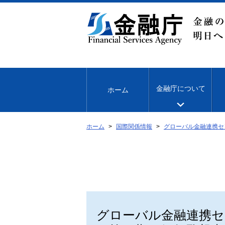
本
文
へ
移
動
金融庁について
ホーム
ホーム
国際関係情報
グローバル金融連携セン
グローバル金融連携セ