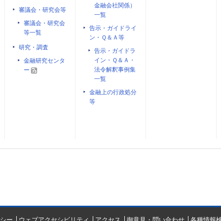
金融会社関係）
審議会・研究会等
一覧
審議会・研究会
告示・ガイドライ
等一覧
ン・Ｑ＆Ａ等
研究・調査
告示・ガイドラ
イン・Ｑ＆Ａ・
金融研究センタ
法令解釈事例集
ー
一覧
金融上の行政処分
等
シー
ウェブアクセシビリティ
アクセス
御意見・問い合わせ
各種情報検