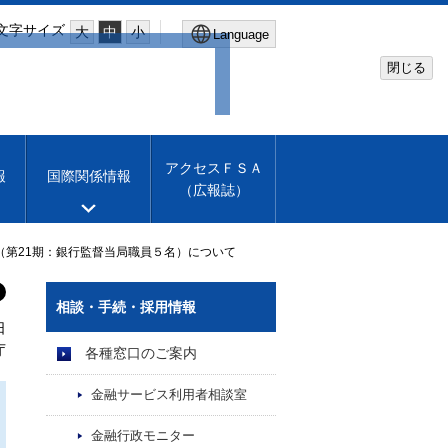
文字サイズ
大
中
小
Language
閉じる
Global Site
Financial Services Agency
アクセスＦＳＡ
報
国際関係情報
（広報誌）
Machine translation
English
（第21期：銀行監督当局職員５名）について
相談・手続・採用情報
日
庁
各種窓口のご案内
金融サービス利用者相談室
金融行政モニター