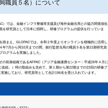
当局職員５名）について
PAC）では、金融インフラ整備等支援及び海外金融当局との協力関係強化
員を研究員として日本に招聘し、研修プログラムの提供を行っていま
を踏まえ、GLOPACでは、令和２年度よりオンラインを積極的に活用し
４年7月から同10月までの間、銀行監督当局の職員５名を第21期研究員
プログラムを実施しました。
、その前身組織であるAFPAC（アジア金融連携センター：平成26年４月
Cに改組。）時の取組みも含めて、第１期から第22期までの22回の研修プ
実施しており、研究員等として合計196名を受け入れています。
線3155・3272）