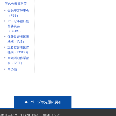
等の公表資料等
金融安定理事会
（FSB）
バーゼル銀行監
督委員会
（BCBS）
保険監督者国際
機構（IAIS）
証券監督者国際
機構（IOSCO）
金融活動作業部
会（FATF）
その他
ページの先頭に戻る
索サービス（EDINET等）
関連リンク