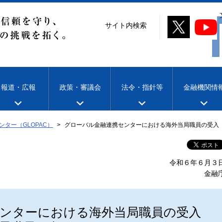
サイト内検索
報道・広報
政策・審議会
法令・指針等
金融機関情
ター（GLOPAC）
グローバル金融連携センターにおける海外当局職員の受入
令和６年６月３
金融
ンターにおける海外当局職員の受入