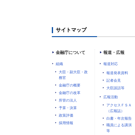
サイトマップ
金融庁について
報道・広報
組織
報道対応
大臣・副大臣・政
報道発表資料
務官
記者会見
金融庁の概要
大臣談話等
金融庁の改革
広報活動
所管の法人
アクセスＦＳＡ
予算・決算
（広報誌）
政策評価
白書・年次報告
採用情報
職員による講演
等