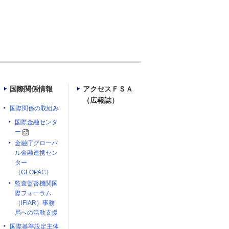
国際関係情報
アクセスＦＳＡ
（広報誌）
国際関係の取組み
国際金融センタ
ー
金融庁グローバ
ル金融連携セン
ター
（GLOPAC）
監査監督機関国
際フォーラム
（IFIAR）事務
局への活動支援
国際基準設定主体