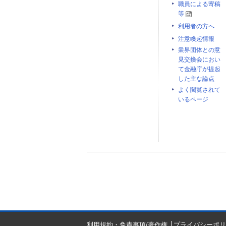
職員による寄稿
等
利用者の方へ
注意喚起情報
業界団体との意
見交換会におい
て金融庁が提起
した主な論点
よく閲覧されて
いるページ
利用規約・免責事項/著作権
プライバシーポリ