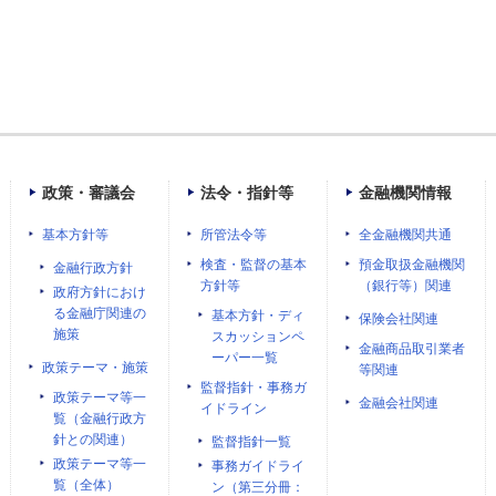
政策・審議会
法令・指針等
金融機関情報
基本方針等
所管法令等
全金融機関共通
検査・監督の基本
預金取扱金融機関
金融行政方針
方針等
（銀行等）関連
政府方針におけ
る金融庁関連の
基本方針・ディ
保険会社関連
施策
スカッションペ
金融商品取引業者
ーパー一覧
政策テーマ・施策
等関連
監督指針・事務ガ
政策テーマ等一
金融会社関連
イドライン
覧（金融行政方
針との関連）
監督指針一覧
政策テーマ等一
事務ガイドライ
覧（全体）
ン（第三分冊：