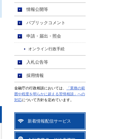
情報公開等
パブリックコメント
申請・届出・照会
オンライン行政手続
入札公告等
採用情報
に
金融庁の行政相談においては、
「業務の範
囲や程度を明らかに超える苦情相談」への
対応
について方針を定めています。
新着情報配信サービス