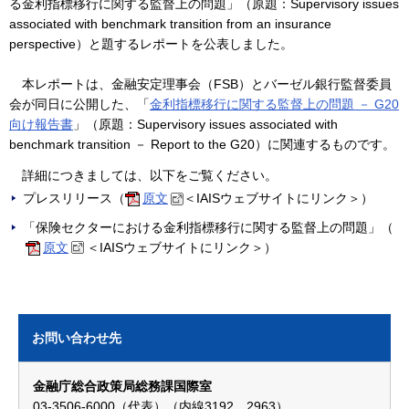
る金利指標移行に関する監督上の問題」（原題：Supervisory issues
associated with benchmark transition from an insurance
perspective）と題するレポートを公表しました。
本レポートは、金融安定理事会（FSB）とバーゼル銀行監督委員
会が同日に公開した、「
金利指標移行に関する監督上の問題 － G20
向け報告書
」（原題：Supervisory issues associated with
benchmark transition － Report to the G20）に関連するものです。
詳細につきましては、以下をご覧ください。
プレスリリース（
原文
＜IAISウェブサイトにリンク＞）
「保険セクターにおける金利指標移行に関する監督上の問題」（
原文
＜IAISウェブサイトにリンク＞）
お問い合わせ先
金融庁総合政策局総務課国際室
03-3506-6000（代表）（内線3192、2963）