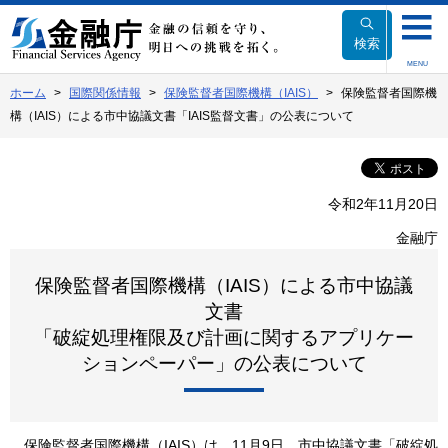
本
文
検索
へ
MENU
移
ホーム
国際関係情報
保険監督者国際機構（IAIS）
保険監督者国際機
動
構（IAIS）による市中協議文書「IAIS監督文書」の公表について
令和2年11月20日
金融庁
保険監督者国際機構（IAIS）による市中協議
文書
「破綻処理権限及び計画に関するアプリケー
ションペーパー」の公表について
保険監督者国際機構（IAIS）は、11月9日、市中協議文書「破綻処