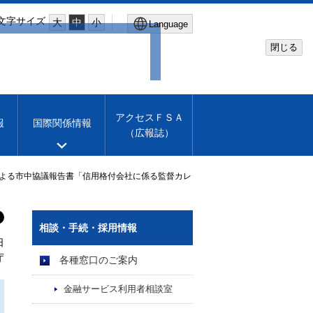
文字サイズ
大
中
小
Language
閉じる
Global Site
Financial Services Agency
アクセスＦＳＡ
報
国際関係情報
（広報誌）
Machine translation
English
による市中協議報告書「信用格付会社に係る監督カレ
相談・手続・採用情報
日
庁
各種窓口のご案内
金融サービス利用者相談室