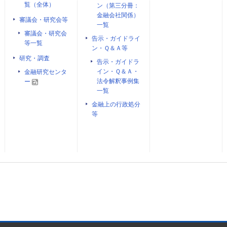
覧（全体）
ン（第三分冊：
金融会社関係）
審議会・研究会等
一覧
審議会・研究会
告示・ガイドライ
等一覧
ン・Ｑ＆Ａ等
研究・調査
告示・ガイドラ
イン・Ｑ＆Ａ・
金融研究センタ
法令解釈事例集
ー
一覧
金融上の行政処分
等