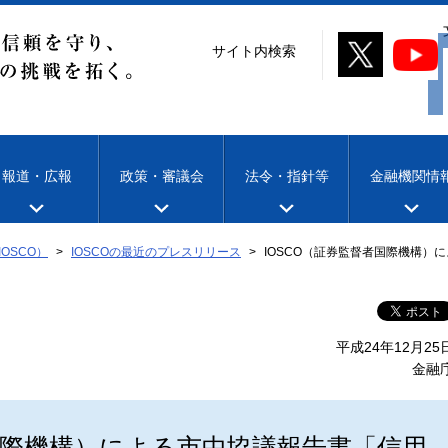
サイト内検索
報道・広報
政策・審議会
法令・指針等
金融機関情
OSCO）
IOSCOの最近のプレスリリース
IOSCO（証券監督者国際機構）
平成24年12月25
金融
者国際機構）による市中協議報告書「信用