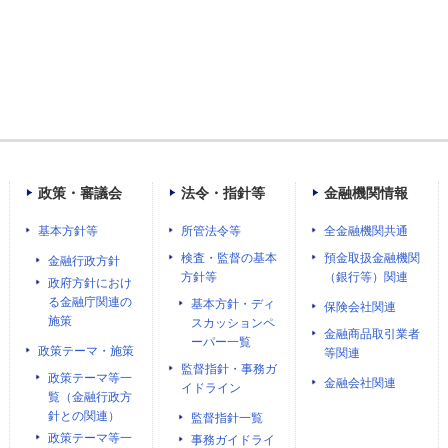
政策・審議会
法令・指針等
金融機関情報
基本方針等
所管法令等
全金融機関共通
検査・監督の基本
預金取扱金融機関
金融行政方針
方針等
（銀行等）関連
政府方針におけ
る金融庁関連の
基本方針・ディ
保険会社関連
施策
スカッションペ
金融商品取引業者
ーパー一覧
政策テーマ・施策
等関連
監督指針・事務ガ
政策テーマ等一
金融会社関連
イドライン
覧（金融行政方
針との関連）
監督指針一覧
政策テーマ等一
事務ガイドライ