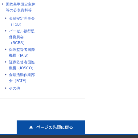
国際基準設定主体
等の公表資料等
金融安定理事会
（FSB）
バーゼル銀行監
督委員会
（BCBS）
保険監督者国際
機構（IAIS）
証券監督者国際
機構（IOSCO）
金融活動作業部
会（FATF）
その他
ページの先頭に戻る