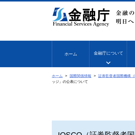
本
文
へ
移
動
金融庁について
ホーム
ホーム
国際関係情報
証券監督者国際機構（I
ッジ」の公表について
IOSCO（証券監督