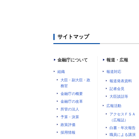
サイトマップ
金融庁について
報道・広報
組織
報道対応
大臣・副大臣・政
報道発表資料
務官
記者会見
金融庁の概要
大臣談話等
金融庁の改革
広報活動
所管の法人
アクセスＦＳＡ
予算・決算
（広報誌）
政策評価
白書・年次報告
採用情報
職員による講演