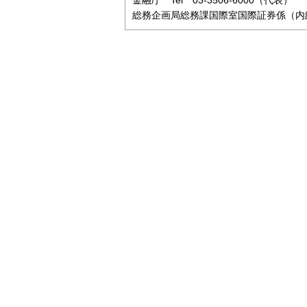
金融庁 Tel 03-3506-6000（代表）
総務企画局総務課国際室国際証券係（内線38