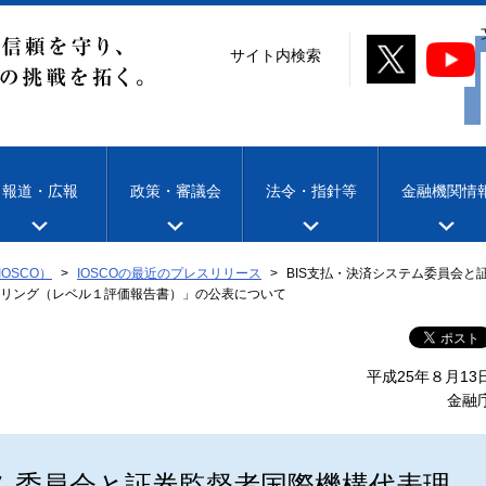
サイト内検索
報道・広報
政策・審議会
法令・指針等
金融機関情
OSCO）
IOSCOの最近のプレスリリース
BIS支払・決済システム委員会
リング（レベル１評価報告書）」の公表について
平成25年８月13
金融
テム委員会と証券監督者国際機構代表理