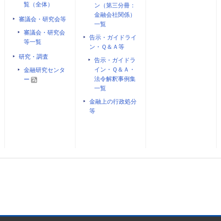
覧（全体）
ン（第三分冊：
金融会社関係）
審議会・研究会等
一覧
審議会・研究会
告示・ガイドライ
等一覧
ン・Ｑ＆Ａ等
研究・調査
告示・ガイドラ
イン・Ｑ＆Ａ・
金融研究センタ
法令解釈事例集
ー
一覧
金融上の行政処分
等