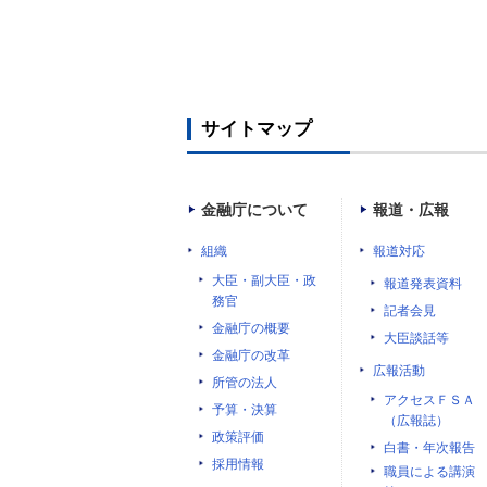
サイトマップ
金融庁について
報道・広報
組織
報道対応
大臣・副大臣・政
報道発表資料
務官
記者会見
金融庁の概要
大臣談話等
金融庁の改革
広報活動
所管の法人
アクセスＦＳＡ
予算・決算
（広報誌）
政策評価
白書・年次報告
採用情報
職員による講演