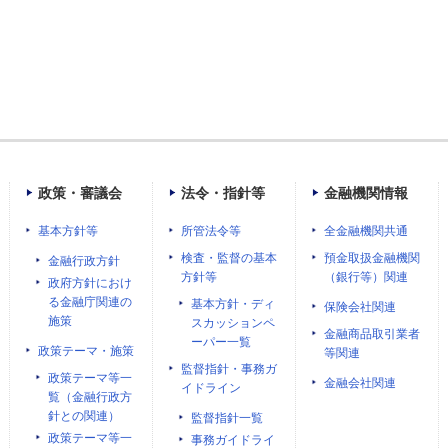
政策・審議会
法令・指針等
金融機関情報
基本方針等
所管法令等
全金融機関共通
検査・監督の基本
預金取扱金融機関
金融行政方針
方針等
（銀行等）関連
政府方針におけ
る金融庁関連の
基本方針・ディ
保険会社関連
施策
スカッションペ
金融商品取引業者
ーパー一覧
政策テーマ・施策
等関連
監督指針・事務ガ
政策テーマ等一
金融会社関連
イドライン
覧（金融行政方
針との関連）
監督指針一覧
政策テーマ等一
事務ガイドライ