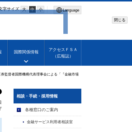
文字サイズ
大
中
小
Language
閉じる
Global Site
Financial Services Agency
アクセスＦＳＡ
報
国際関係情報
（広報誌）
Machine translation
English
と証券監督者国際機構代表理事会による「『金融市場
相談・手続・採用情報
日
庁
各種窓口のご案内
金融サービス利用者相談室