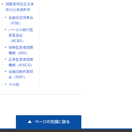
国際基準設定主体
等の公表資料等
金融安定理事会
（FSB）
バーゼル銀行監
督委員会
（BCBS）
保険監督者国際
機構（IAIS）
証券監督者国際
機構（IOSCO）
金融活動作業部
会（FATF）
その他
ページの先頭に戻る