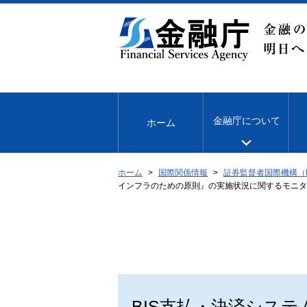
本
文
へ
移
動
金融庁について
ホーム
ホーム
国際関係情報
証券監督者国際機構（I
インフラのための原則』の実施状況に関するモニタ
BIS支払・決済シス