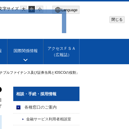
文字サイズ
大
中
小
Language
閉じる
Global Site
Financial Services Agency
アクセスＦＳＡ
報
国際関係情報
（広報誌）
Machine translation
English
テナブルファイナンス及び証券当局とIOSCOの役割」
相談・手続・採用情報
日
庁
各種窓口のご案内
金融サービス利用者相談室