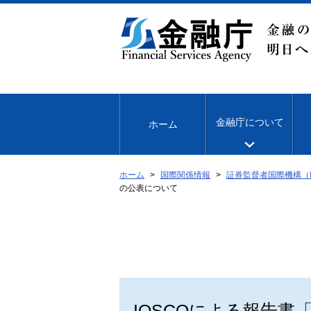
本
文
へ
移
動
金融庁について
ホーム
ホーム
国際関係情報
証券監督者国際機構（I
の公表について
IOSCOによる報告