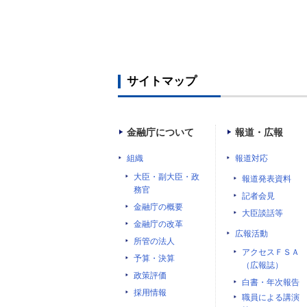
サイトマップ
金融庁について
報道・広報
組織
報道対応
大臣・副大臣・政
報道発表資料
務官
記者会見
金融庁の概要
大臣談話等
金融庁の改革
広報活動
所管の法人
アクセスＦＳＡ
予算・決算
（広報誌）
政策評価
白書・年次報告
採用情報
職員による講演