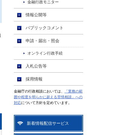
金融行政モニター
情報公開等
パブリックコメント
組
申請・届出・照会
オンライン行政手続
入札公告等
採用情報
金融庁の行政相談においては、
「業務の範
囲や程度を明らかに超える苦情相談」への
対応
について方針を定めています。
新着情報配信サービス