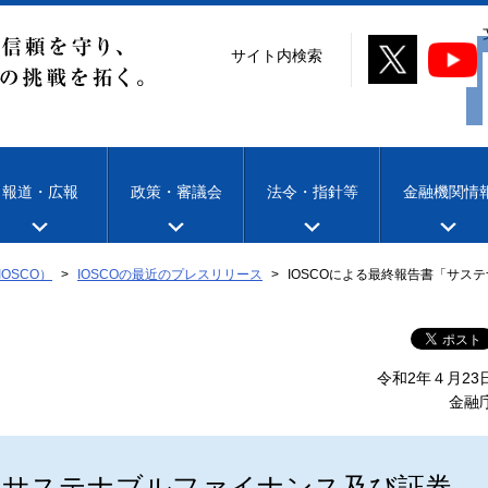
サイト内検索
報道・広報
政策・審議会
法令・指針等
金融機関情
OSCO）
IOSCOの最近のプレスリリース
IOSCOによる最終報告書「サス
令和2年４月23
金融
書「サステナブルファイナンス及び証券