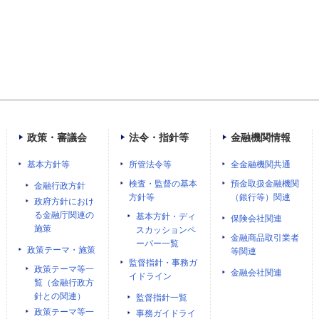
政策・審議会
法令・指針等
金融機関情報
基本方針等
所管法令等
全金融機関共通
検査・監督の基本
預金取扱金融機関
金融行政方針
方針等
（銀行等）関連
政府方針におけ
る金融庁関連の
基本方針・ディ
保険会社関連
施策
スカッションペ
金融商品取引業者
ーパー一覧
政策テーマ・施策
等関連
監督指針・事務ガ
政策テーマ等一
金融会社関連
イドライン
覧（金融行政方
針との関連）
監督指針一覧
政策テーマ等一
事務ガイドライ