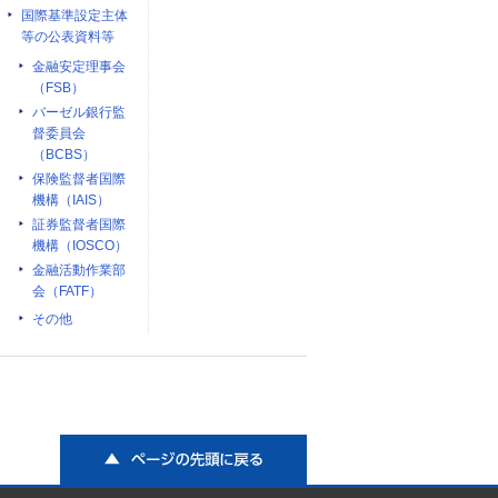
国際基準設定主体
等の公表資料等
金融安定理事会
（FSB）
バーゼル銀行監
督委員会
（BCBS）
保険監督者国際
機構（IAIS）
証券監督者国際
機構（IOSCO）
金融活動作業部
会（FATF）
その他
ページの先頭に戻る