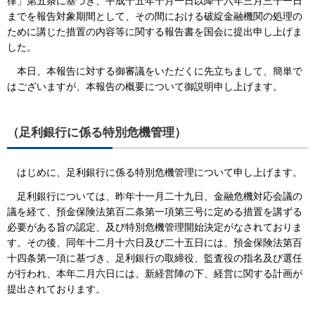
律」第五条に基づき、平成十五年十月一日以降十六年三月三十一日
までを報告対象期間として、その間における破綻金融機関の処理の
ために講じた措置の内容等に関する報告書を国会に提出申し上げま
した。
本日、本報告に対する御審議をいただくに先立ちまして、簡単で
はございますが、本報告の概要について御説明申し上げます。
（足利銀行に係る特別危機管理）
はじめに、足利銀行に係る特別危機管理について申し上げます。
足利銀行については、昨年十一月二十九日、金融危機対応会議の
議を経て、預金保険法第百二条第一項第三号に定める措置を講ずる
必要がある旨の認定、及び特別危機管理開始決定がなされておりま
す。その後、同年十二月十六日及び二十五日には、預金保険法第百
十四条第一項に基づき、足利銀行の取締役、監査役の指名及び選任
が行われ、本年二月六日には、新経営陣の下、経営に関する計画が
提出されております。