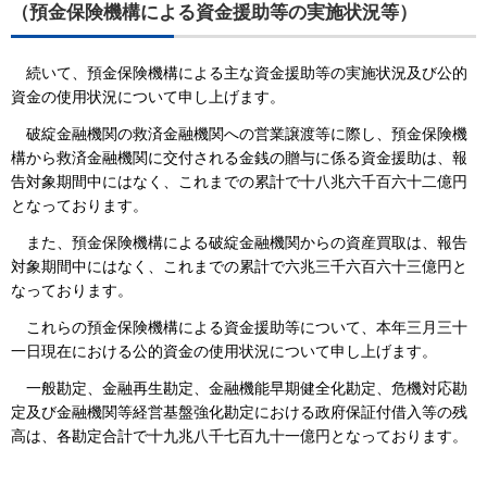
（預金保険機構による資金援助等の実施状況等）
続いて、預金保険機構による主な資金援助等の実施状況及び公的
資金の使用状況について申し上げます。
破綻金融機関の救済金融機関への営業譲渡等に際し、預金保険機
構から救済金融機関に交付される金銭の贈与に係る資金援助は、報
告対象期間中にはなく、これまでの累計で十八兆六千百六十二億円
となっております。
また、預金保険機構による破綻金融機関からの資産買取は、報告
対象期間中にはなく、これまでの累計で六兆三千六百六十三億円と
なっております。
これらの預金保険機構による資金援助等について、本年三月三十
一日現在における公的資金の使用状況について申し上げます。
一般勘定、金融再生勘定、金融機能早期健全化勘定、危機対応勘
定及び金融機関等経営基盤強化勘定における政府保証付借入等の残
高は、各勘定合計で十九兆八千七百九十一億円となっております。