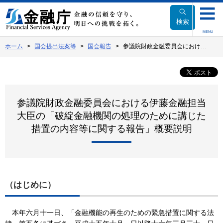
本
文
検索
へ
MENU
移
ホーム
国会提出法案等
国会報告
参議院財政金融委員会におけ…
動
参議院財政金融委員会における伊藤金融担当
大臣の「破綻金融機関の処理のために講じた
措置の内容等に関する報告」概要説明
（はじめに）
本年六月十一日、「金融機能の再生のための緊急措置に関する法