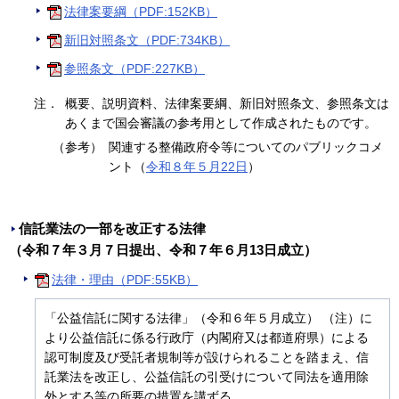
法律案要綱（PDF:152KB）
新旧対照条文（PDF:734KB）
参照条文（PDF:227KB）
注．
概要、説明資料、法律案要綱、新旧対照条文、参照条文は
あくまで国会審議の参考用として作成されたものです。
（参考）
関連する整備政府令等についてのパブリックコメ
ント（
令和８年５月22日
）
信託業法の一部を改正する法律
（令和７年３月７日提出、令和７年６月13日成立）
法律・理由（PDF:55KB）
「公益信託に関する法律」（令和６年５月成立） （注）に
より公益信託に係る行政庁（内閣府又は都道府県）による
認可制度及び受託者規制等が設けられることを踏まえ、信
託業法を改正し、公益信託の引受けについて同法を適用除
外とする等の所要の措置を講ずる。