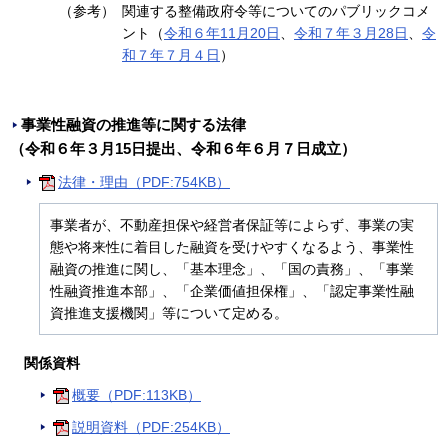
（参考）
関連する整備政府令等についてのパブリックコメ
ント（
令和６年11月20日
、
令和７年３月28日
、
令
和７年７月４日
）
事業性融資の推進等に関する法律
（令和６年３月15日提出、令和６年６月７日成立）
法律・理由（PDF:754KB）
事業者が、不動産担保や経営者保証等によらず、事業の実
態や将来性に着目した融資を受けやすくなるよう、事業性
融資の推進に関し、「基本理念」、「国の責務」、「事業
性融資推進本部」、「企業価値担保権」、「認定事業性融
資推進支援機関」等について定める。
関係資料
概要（PDF:113KB）
説明資料（PDF:254KB）