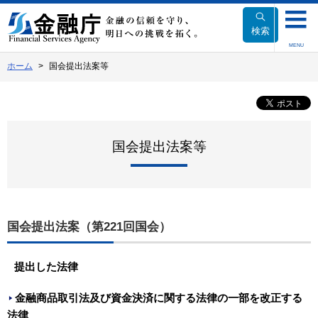
本
文
検索
へ
MENU
移
ホーム
国会提出法案等
動
国会提出法案等
国会提出法案（第221回国会）
提出した法律
金融商品取引法及び資金決済に関する法律の一部を改正する
法律