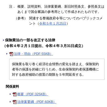
注．
概要、説明資料、法律案要綱、新旧対照条文、参照条文は
あくまで国会審議の参考用として作成されたものです。
（参考）
関連する整備政府令等についてのパブリックコメ
ント（
令和５年１月25日
）
保険業法の一部を改正する法律
（令和４年２月１日提出、令和４年３月31日成立）
法律・理由（PDF:55KB）
保険業を取り巻く経済社会情勢の変化を踏まえ、保険契約
者等の保護を的確に行うため、生命保険契約者保護機構に
対する政府補助の措置の期限を５年間延長する。
関係資料
概要（PDF:325KB）
法律案要綱（PDF:60KB）