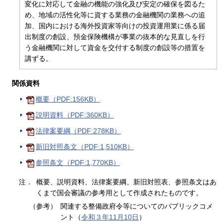
変化に対応して金融の機能の強化及び安定の確保を図るた
め、地域の活性化等に資する業務の金融機関の業務への追
加、国内における海外投資家等向けの投資運用業に係る届
出制度の創設、預金保険機構が事業の抜本的な見直しを行
う金融機関に対して資金を交付する制度の創設等の措置を
講ずる。
関係資料
概要（PDF:156KB）
説明資料（PDF:360KB）
法律案要綱（PDF:278KB）
新旧対照条文（PDF:1,510KB）
参照条文（PDF:1,770KB）
注．
概要、説明資料、法律案要綱、新旧対照表、参照条文はあ
くまで国会審議の参考用として作成されたものです。
（参考）
関連する整備政府令等についてのパブリックコメ
ント（
令和３年11月10日
）