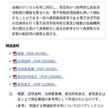
金融のデジタル化等に対応し、安定的かつ効率的な資金決
済制度の構築を図るため、電子情報処理組織を用いて移転
することができる一定の通貨建資産等である電子決済手段
の交換等を行う電子決済手段等取引業及び複数の金融機関
等の委託を受けて為替取引に係る分析等を行う為替取引分
析業の創設等の措置を講ずる。
関係資料
概要（PDF:497KB）
説明資料（PDF:2563KB）
法律案要綱（PDF:267KB）
新旧対照条文（PDF:2390KB）
参照条文（PDF:1139KB）
注．
概要、説明資料、法律案要綱、新旧対照条文、参照条文は
あくまで国会審議の参考用として作成されたものです。
（参考）
関連する整備政府令等についてのパブリックコメ