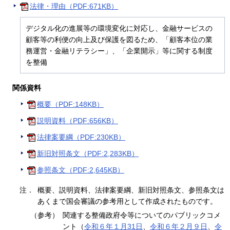
法律・理由（PDF:671KB）
デジタル化の進展等の環境変化に対応し、金融サービスの
顧客等の利便の向上及び保護を図るため、「顧客本位の業
務運営・金融リテラシー」、「企業開示」等に関する制度
を整備
関係資料
概要（PDF:148KB）
説明資料（PDF:656KB）
法律案要綱（PDF:230KB）
新旧対照条文（PDF:2,283KB）
参照条文（PDF:2,645KB）
注．
概要、説明資料、法律案要綱、新旧対照条文、参照条文は
あくまで国会審議の参考用として作成されたものです。
（参考）
関連する整備政府令等についてのパブリックコメ
ント（
令和６年１月31日
、
令和６年２月９日
、
令