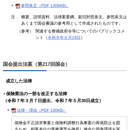
参照条文（PDF:1306KB）
注．
概要、説明資料、法律案要綱、新旧対照条文、参照条文は
あくまで国会審議の参考用として作成されたものです。
（参考）
関連する整備政府令等についてのパブリックコメ
ント（
令和８年６月24日
）
国会提出法案（第217回国会）
成立した法律
保険業法の一部を改正する法律
（令和７年３月７日提出、令和７年５月30日成立）
法律・理由（PDF:100KB）
保険金不正請求事案と保険料調整行為事案の再発防止を図
るため、顧客本位の業務運営を徹底し健全な競争環境を実