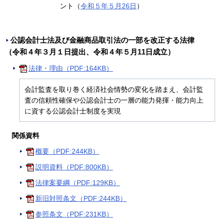
ント（
令和５年５月26日
）
公認会計士法及び金融商品取引法の一部を改正する法律
（令和４年３月１日提出、令和４年５月11日成立）
法律・理由（PDF:164KB）
会計監査を取り巻く経済社会情勢の変化を踏まえ、会計監
査の信頼性確保や公認会計士の一層の能力発揮・能力向上
に資する公認会計士制度を実現
関係資料
概要（PDF:244KB）
説明資料（PDF:800KB）
法律案要綱（PDF:129KB）
新旧対照条文（PDF:244KB）
参照条文（PDF:231KB）