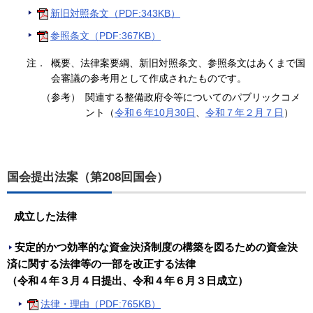
新旧対照条文（PDF:343KB）
参照条文（PDF:367KB）
注．
概要、法律案要綱、新旧対照条文、参照条文はあくまで国
会審議の参考用として作成されたものです。
（参考）
関連する整備政府令等についてのパブリックコメ
ント（
令和６年10月30日
、
令和７年２月７日
）
国会提出法案（第208回国会）
成立した法律
安定的かつ効率的な資金決済制度の構築を図るための資金決
済に関する法律等の一部を改正する法律
（令和４年３月４日提出、令和４年６月３日成立）
法律・理由（PDF:765KB）