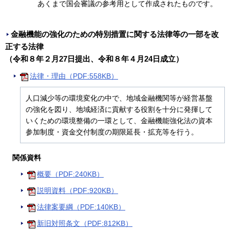
あくまで国会審議の参考用として作成されたものです。
金融機能の強化のための特別措置に関する法律等の一部を改
正する法律
（令和８年２月27日提出、令和８年４月24日成立）
法律・理由（PDF:558KB）
人口減少等の環境変化の中で、地域金融機関等が経営基盤
の強化を図り、地域経済に貢献する役割を十分に発揮して
いくための環境整備の一環として、金融機能強化法の資本
参加制度・資金交付制度の期限延長・拡充等を行う。
関係資料
概要（PDF:240KB）
説明資料（PDF:920KB）
法律案要綱（PDF:140KB）
新旧対照条文（PDF:812KB）