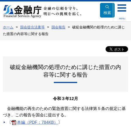
本
文
検索
へ
MENU
移
ホーム
国会提出法案等
国会報告
破綻金融機関の処理のために講じ
動
た措置の内容等に関する報告
破綻金融機関の処理のために講じた措置の内
容等に関する報告
令和３年12月
金融機能の再生のための緊急措置に関する法律第５条の規定に基
づき、この報告を国会に提出する。
〔
本編（PDF：784KB）
〕