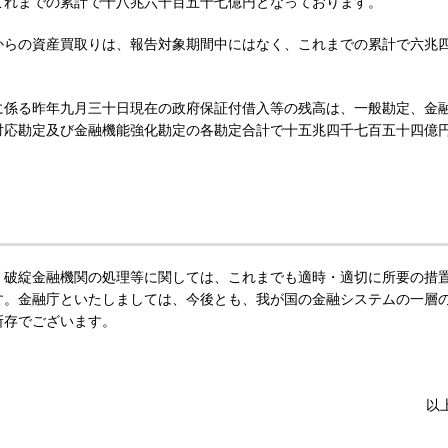
これまでの累計で十八兆六千百五十七億円となっております。
からの資産買取りは、報告対象期間中にはなく、これまでの累計で六兆
に係る昨年九月三十日現在の政府保証付借入等の残高は、一般勘定、金
対応勘定及び金融機能強化勘定の各勘定合計で十五兆四千七百五十四億
、破綻金融機関の処理等に関しては、これまでも適時・適切に所要の措
す。金融庁といたしましては、今後とも、我が国の金融システムの一層
所存でございます。
。
以