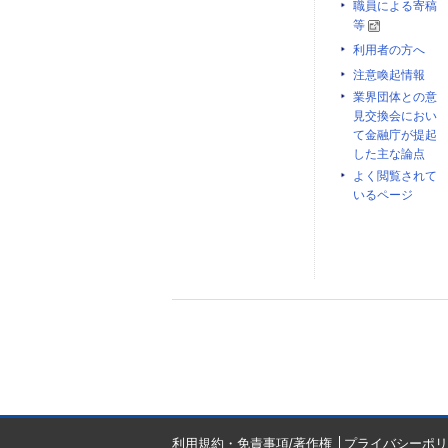
職員による寄稿
等
利用者の方へ
注意喚起情報
業界団体との意
見交換会におい
て金融庁が提起
した主な論点
よく閲覧されて
いるページ
利用規約・免責事項/著作権
プライバシーポリ