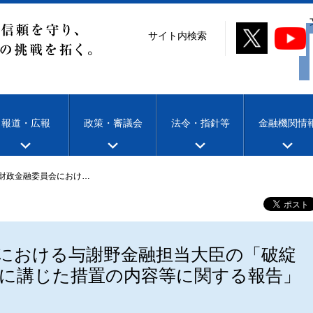
サイト内検索
報道・広報
政策・審議会
法令・指針等
金融機関情
財政金融委員会におけ…
における与謝野金融担当大臣の「破綻
に講じた措置の内容等に関する報告」