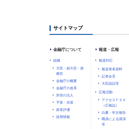
サイトマップ
金融庁について
報道・広報
組織
報道対応
大臣・副大臣・政
報道発表資料
務官
記者会見
金融庁の概要
大臣談話等
金融庁の改革
広報活動
所管の法人
アクセスＦＳＡ
予算・決算
（広報誌）
政策評価
白書・年次報告
採用情報
職員による講演
等