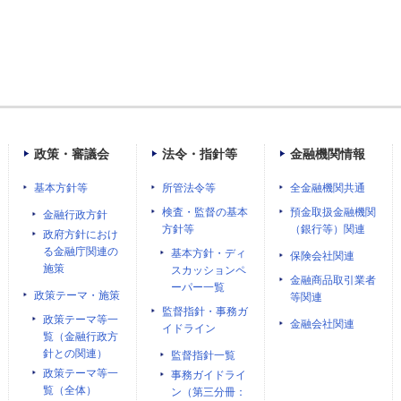
政策・審議会
法令・指針等
金融機関情報
基本方針等
所管法令等
全金融機関共通
検査・監督の基本
預金取扱金融機関
金融行政方針
方針等
（銀行等）関連
政府方針におけ
る金融庁関連の
基本方針・ディ
保険会社関連
施策
スカッションペ
金融商品取引業者
ーパー一覧
政策テーマ・施策
等関連
監督指針・事務ガ
政策テーマ等一
金融会社関連
イドライン
覧（金融行政方
針との関連）
監督指針一覧
政策テーマ等一
事務ガイドライ
覧（全体）
ン（第三分冊：