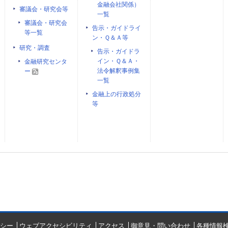
金融会社関係）
審議会・研究会等
一覧
審議会・研究会
告示・ガイドライ
等一覧
ン・Ｑ＆Ａ等
研究・調査
告示・ガイドラ
イン・Ｑ＆Ａ・
金融研究センタ
法令解釈事例集
ー
一覧
金融上の行政処分
等
シー
ウェブアクセシビリティ
アクセス
御意見・問い合わせ
各種情報検