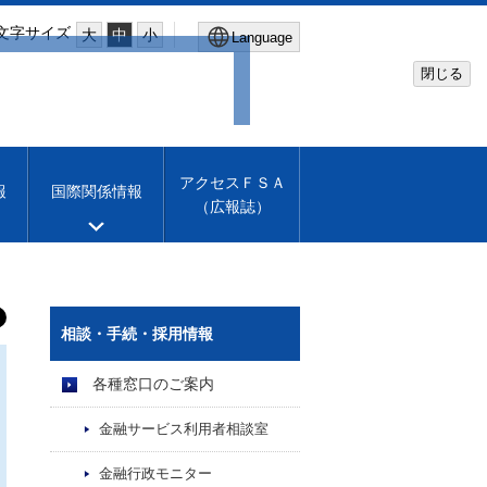
文字サイズ
大
中
小
Language
閉じる
Global Site
Financial Services Agency
アクセスＦＳＡ
報
国際関係情報
（広報誌）
Machine translation
English
相談・手続・採用情報
各種窓口のご案内
金融サービス利用者相談室
金融行政モニター