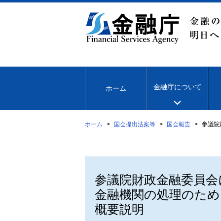
本
文
へ
移
動
金融庁について
ホーム
ホーム
国会提出法案等
国会報告
参議院
参議院財政金融委員会
金融機関の処理のため
概要説明