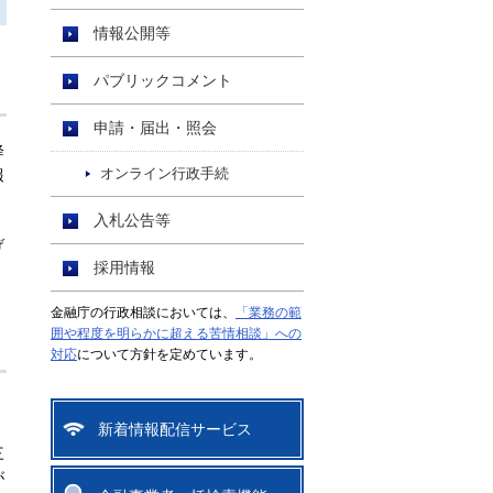
情報公開等
パブリックコメント
申請・届出・照会
降
報
オンライン行政手続
入札公告等
げ
採用情報
金融庁の行政相談においては、
「業務の範
囲や程度を明らかに超える苦情相談」への
対応
について方針を定めています。
新着情報配信サービス
三
が