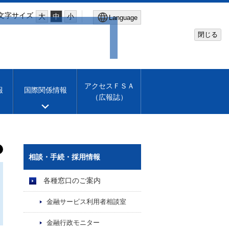
文字サイズ
大
中
小
Language
閉じる
Global Site
Financial Services Agency
アクセスＦＳＡ
報
国際関係情報
（広報誌）
Machine translation
English
相談・手続・採用情報
各種窓口のご案内
金融サービス利用者相談室
金融行政モニター