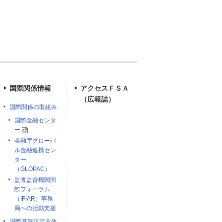
国際関係情報
アクセスＦＳＡ
（広報誌）
国際関係の取組み
国際金融センタ
ー
金融庁グローバ
ル金融連携セン
ター
（GLOPAC）
監査監督機関国
際フォーラム
（IFIAR）事務
局への活動支援
国際基準設定主体