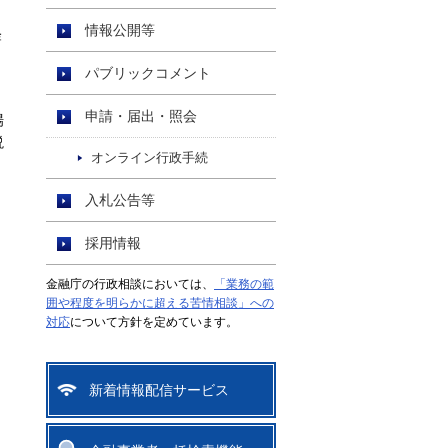
情報公開等
経
」
パブリックコメント
申請・届出・照会
場
説
オンライン行政手続
入札公告等
採用情報
金融庁の行政相談においては、
「業務の範
囲や程度を明らかに超える苦情相談」への
対応
について方針を定めています。
新着情報配信サービス