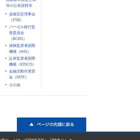
等の公表資料等
金融安定理事会
（FSB）
バーゼル銀行監
督委員会
（BCBS）
保険監督者国際
機構（IAIS）
証券監督者国際
機構（IOSCO）
金融活動作業部
会（FATF）
その他
ページの先頭に戻る