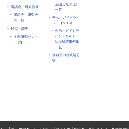
金融会社関係）
審議会・研究会等
一覧
審議会・研究会
告示・ガイドライ
等一覧
ン・Ｑ＆Ａ等
研究・調査
告示・ガイドラ
イン・Ｑ＆Ａ・
金融研究センタ
法令解釈事例集
ー
一覧
金融上の行政処分
等