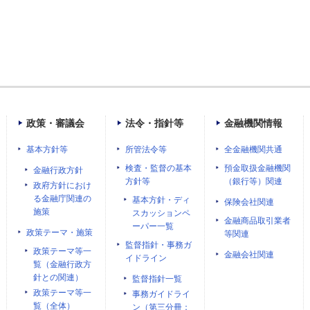
政策・審議会
法令・指針等
金融機関情報
基本方針等
所管法令等
全金融機関共通
検査・監督の基本
預金取扱金融機関
金融行政方針
方針等
（銀行等）関連
政府方針におけ
る金融庁関連の
基本方針・ディ
保険会社関連
施策
スカッションペ
金融商品取引業者
ーパー一覧
政策テーマ・施策
等関連
監督指針・事務ガ
政策テーマ等一
金融会社関連
イドライン
覧（金融行政方
針との関連）
監督指針一覧
政策テーマ等一
事務ガイドライ
覧（全体）
ン（第三分冊：