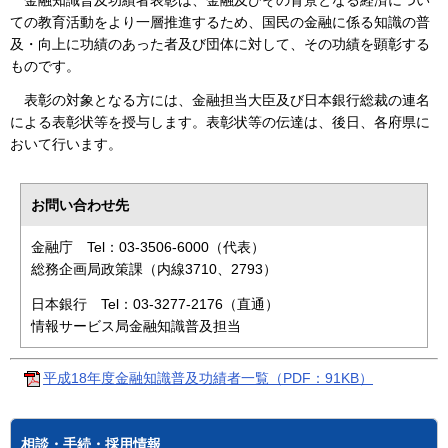
金融知識普及功績者表彰は、金融及びその背景となる経済につい
ての教育活動をより一層推進するため、国民の金融に係る知識の普
及・向上に功績のあった者及び団体に対して、その功績を顕彰する
ものです。
表彰の対象となる方には、金融担当大臣及び日本銀行総裁の連名
による表彰状等を授与します。表彰状等の伝達は、後日、各府県に
おいて行います。
お問い合わせ先
金融庁 Tel：03-3506-6000（代表）
総務企画局政策課（内線3710、2793）
日本銀行 Tel：03-3277-2176（直通）
情報サービス局金融知識普及担当
平成18年度金融知識普及功績者一覧（PDF：91KB）
相談・手続・採用情報