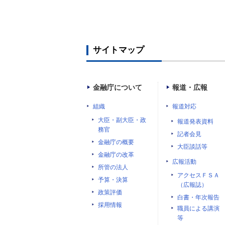
サイトマップ
金融庁について
報道・広報
組織
報道対応
大臣・副大臣・政
報道発表資料
務官
記者会見
金融庁の概要
大臣談話等
金融庁の改革
広報活動
所管の法人
アクセスＦＳＡ
予算・決算
（広報誌）
政策評価
白書・年次報告
採用情報
職員による講演
等