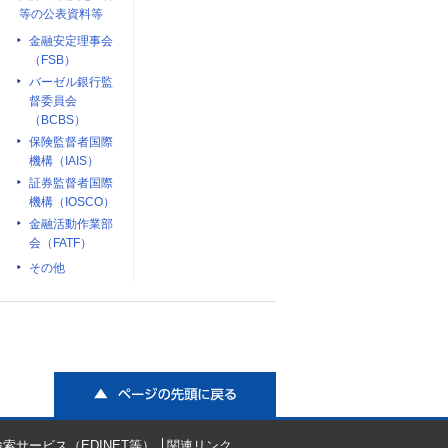
等の公表資料等
金融安定理事会
（FSB）
バーゼル銀行監
督委員会
（BCBS）
保険監督者国際
機構（IAIS）
証券監督者国際
機構（IOSCO）
金融活動作業部
会（FATF）
その他
ページの先頭に戻る
索サービス（EDINET等）
関連リンク