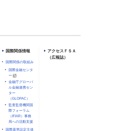
国際関係情報
アクセスＦＳＡ
（広報誌）
国際関係の取組み
国際金融センタ
ー
金融庁グローバ
ル金融連携セン
ター
（GLOPAC）
監査監督機関国
際フォーラム
（IFIAR）事務
局への活動支援
国際基準設定主体