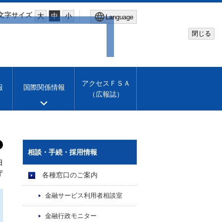
文字サイズ
大
中
小
Language
閉じる
Global Site
Financial Services Agency
アクセスＦＳＡ
報
国際関係情報
（広報誌）
Machine translation
English
相談・手続・採用情報
日
庁
各種窓口のご案内
金融サービス利用者相談室
金融行政モニター