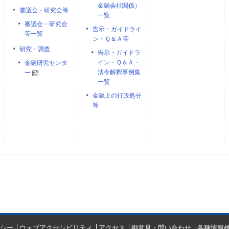
金融会社関係）
審議会・研究会等
一覧
審議会・研究会
告示・ガイドライ
等一覧
ン・Ｑ＆Ａ等
研究・調査
告示・ガイドラ
イン・Ｑ＆Ａ・
金融研究センタ
法令解釈事例集
ー
一覧
金融上の行政処分
等
シー
ウェブアクセシビリティ
アクセス
御意見・問い合わせ
各種情報検