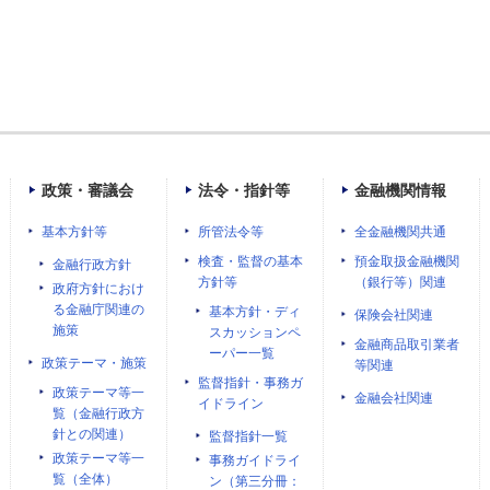
政策・審議会
法令・指針等
金融機関情報
基本方針等
所管法令等
全金融機関共通
検査・監督の基本
預金取扱金融機関
金融行政方針
方針等
（銀行等）関連
政府方針におけ
る金融庁関連の
基本方針・ディ
保険会社関連
施策
スカッションペ
金融商品取引業者
ーパー一覧
政策テーマ・施策
等関連
監督指針・事務ガ
政策テーマ等一
金融会社関連
イドライン
覧（金融行政方
針との関連）
監督指針一覧
政策テーマ等一
事務ガイドライ
覧（全体）
ン（第三分冊：