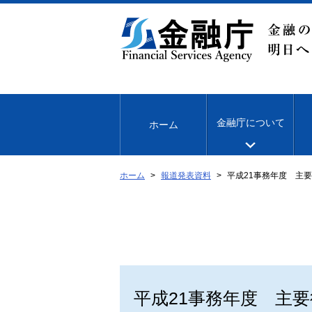
本
文
へ
移
動
金融庁について
ホーム
ホーム
報道発表資料
平成21事務年度 主
平成21事務年度 主