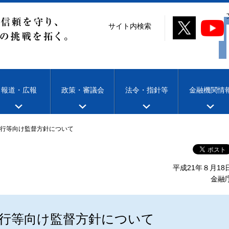
サイト内検索
報道・広報
政策・審議会
法令・指針等
金融機関情
要行等向け監督方針について
平成21年８月18
金融
要行等向け監督方針について