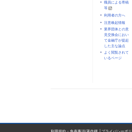
職員による寄稿
等
利用者の方へ
注意喚起情報
業界団体との意
見交換会におい
て金融庁が提起
した主な論点
よく閲覧されて
いるページ
利用規約・免責事項/著作権
プライバシーポリ