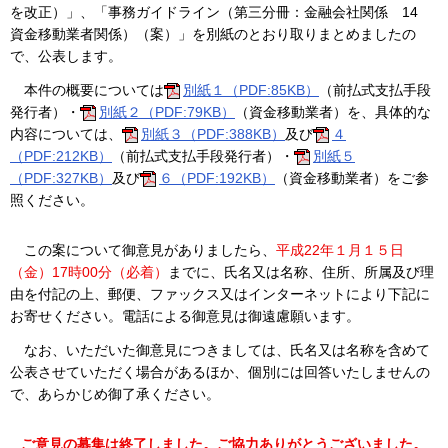
を改正）」、「事務ガイドライン（第三分冊：金融会社関係 14
資金移動業者関係）（案）」を別紙のとおり取りまとめましたの
で、公表します。
本件の概要については
別紙１（PDF:85KB）
（前払式支払手段
発行者）・
別紙２（PDF:79KB）
（資金移動業者）を、具体的な
内容については、
別紙３（PDF:388KB）
及び
４
（PDF:212KB）
（前払式支払手段発行者）・
別紙５
（PDF:327KB）
及び
６（PDF:192KB）
（資金移動業者）をご参
照ください。
この案について御意見がありましたら、
平成22年１月１５日
（金）17時00分（必着）
までに、氏名又は名称、住所、所属及び理
由を付記の上、郵便、ファックス又はインターネットにより下記に
お寄せください。電話による御意見は御遠慮願います。
なお、いただいた御意見につきましては、氏名又は名称を含めて
公表させていただく場合があるほか、個別には回答いたしませんの
で、あらかじめ御了承ください。
ご意見の募集は終了しました。ご協力ありがとうございました。