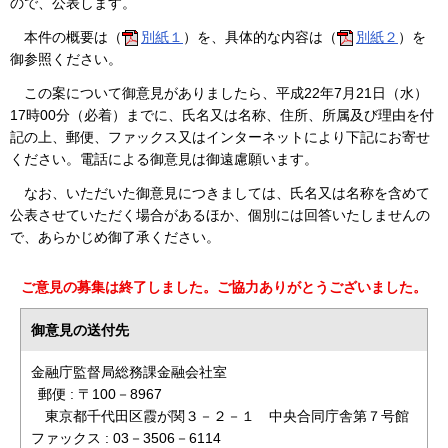
ので、公表します。
本件の概要は（
別紙１
）を、具体的な内容は（
別紙２
）を
御参照ください。
この案について御意見がありましたら、平成22年7月21日（水）
17時00分（必着）までに、氏名又は名称、住所、所属及び理由を付
記の上、郵便、ファックス又はインターネットにより下記にお寄せ
ください。電話による御意見は御遠慮願います。
なお、いただいた御意見につきましては、氏名又は名称を含めて
公表させていただく場合があるほか、個別には回答いたしませんの
で、あらかじめ御了承ください。
ご意見の募集は終了しました。ご協力ありがとうございました。
御意見の送付先
金融庁監督局総務課金融会社室
郵便 : 〒100－8967
東京都千代田区霞が関３－２－１ 中央合同庁舎第７号館
ファックス : 03－3506－6114