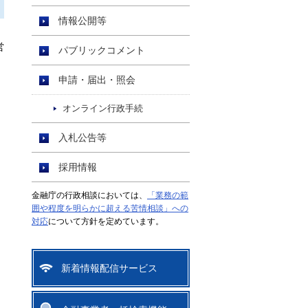
情報公開等
営
パブリックコメント
申請・届出・照会
オンライン行政手続
入札公告等
採用情報
金融庁の行政相談においては、
「業務の範
囲や程度を明らかに超える苦情相談」への
対応
について方針を定めています。
新着情報配信サービス