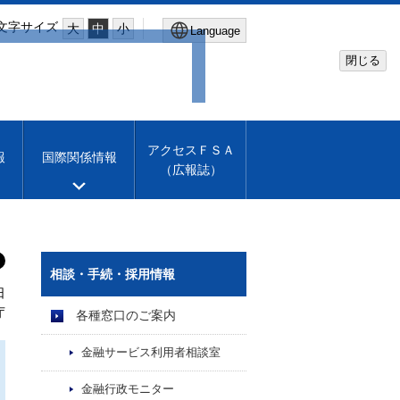
文字サイズ
大
中
小
Language
閉じる
Global Site
Financial Services Agency
アクセスＦＳＡ
報
国際関係情報
（広報誌）
Machine translation
English
相談・手続・採用情報
日
庁
各種窓口のご案内
金融サービス利用者相談室
金融行政モニター