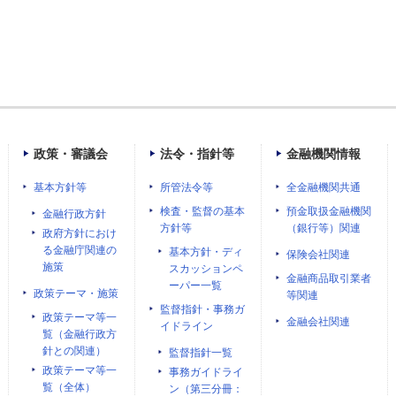
政策・審議会
法令・指針等
金融機関情報
基本方針等
所管法令等
全金融機関共通
検査・監督の基本
預金取扱金融機関
金融行政方針
方針等
（銀行等）関連
政府方針におけ
る金融庁関連の
基本方針・ディ
保険会社関連
施策
スカッションペ
金融商品取引業者
ーパー一覧
政策テーマ・施策
等関連
監督指針・事務ガ
政策テーマ等一
金融会社関連
イドライン
覧（金融行政方
針との関連）
監督指針一覧
政策テーマ等一
事務ガイドライ
覧（全体）
ン（第三分冊：