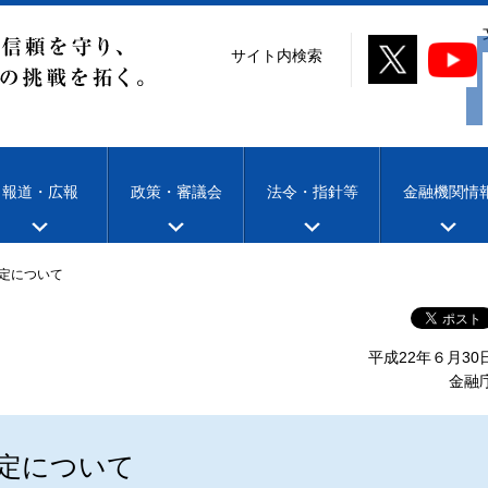
サイト内検索
報道・広報
政策・審議会
法令・指針等
金融機関情
定について
平成22年６月30
金融
定について