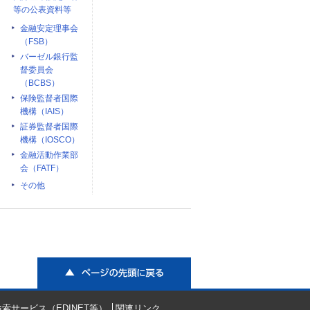
等の公表資料等
金融安定理事会
（FSB）
バーゼル銀行監
督委員会
（BCBS）
保険監督者国際
機構（IAIS）
証券監督者国際
機構（IOSCO）
金融活動作業部
会（FATF）
その他
ページの先頭に戻る
索サービス（EDINET等）
関連リンク