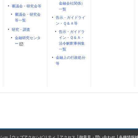
金融会社関係）
審議会・研究会等
一覧
審議会・研究会
告示・ガイドライ
等一覧
ン・Ｑ＆Ａ等
研究・調査
告示・ガイドラ
イン・Ｑ＆Ａ・
金融研究センタ
法令解釈事例集
ー
一覧
金融上の行政処分
等
シー
ウェブアクセシビリティ
アクセス
御意見・問い合わせ
各種情報検