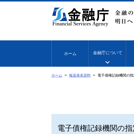
本
文
へ
移
動
金融庁について
ホーム
ホーム
報道発表資料
電子債権記録機関の指
電子債権記録機関の指