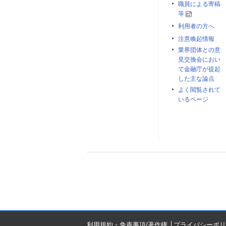
職員による寄稿
等
利用者の方へ
注意喚起情報
業界団体との意
見交換会におい
て金融庁が提起
した主な論点
よく閲覧されて
いるページ
利用規約・免責事項/著作権
プライバシーポリ