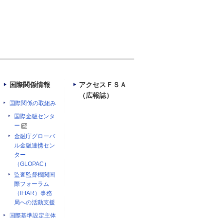
国際関係情報
アクセスＦＳＡ
（広報誌）
国際関係の取組み
国際金融センタ
ー
金融庁グローバ
ル金融連携セン
ター
（GLOPAC）
監査監督機関国
際フォーラム
（IFIAR）事務
局への活動支援
国際基準設定主体