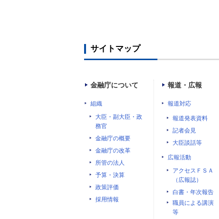
サイトマップ
金融庁について
報道・広報
組織
報道対応
大臣・副大臣・政
報道発表資料
務官
記者会見
金融庁の概要
大臣談話等
金融庁の改革
広報活動
所管の法人
アクセスＦＳＡ
予算・決算
（広報誌）
政策評価
白書・年次報告
採用情報
職員による講演
等