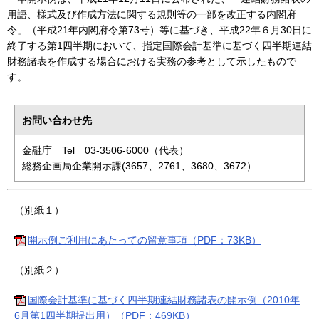
用語、様式及び作成方法に関する規則等の一部を改正する内閣府
令」（平成21年内閣府令第73号）等に基づき、平成22年６月30日に
終了する第1四半期において、指定国際会計基準に基づく四半期連結
財務諸表を作成する場合における実務の参考として示したもので
す。
お問い合わせ先
金融庁 Tel 03-3506-6000（代表）
総務企画局企業開示課(3657、2761、3680、3672）
（別紙１）
開示例ご利用にあたっての留意事項（PDF：73KB）
（別紙２）
国際会計基準に基づく四半期連結財務諸表の開示例（2010年
6月第1四半期提出用）（PDF：469KB）