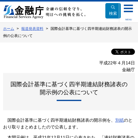
本
文
検索
へ
MENU
移
ホーム
報道発表資料
国際会計基準に基づく四半期連結財務諸表の開示
動
例の公表について
平成22年４月14日
金融庁
国際会計基準に基づく四半期連結財務諸表の
開示例の公表について
国際会計基準に基づく四半期連結財務諸表の開示例を、
別紙
のと
おり取りまとめましたので公表します。
本開示例は、平成21年12月11日に公布された、「連結財務諸表の