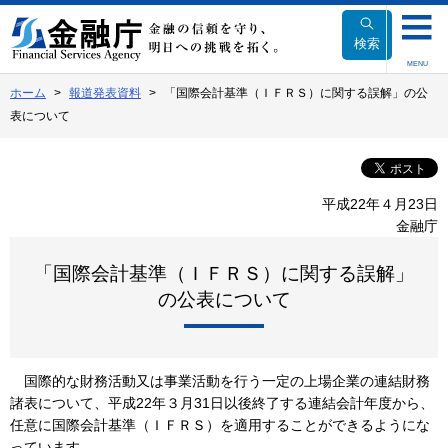
本
文
検索
へ
MENU
移
ホーム
報道発表資料
「国際会計基準（ＩＦＲＳ）に関する誤解」の公
動
表について
平成22年４月23日
金融庁
「国際会計基準（ＩＦＲＳ）に関する誤解」
の公表について
国際的な財務活動又は事業活動を行う一定の上場企業の連結財務
諸表について、平成22年３月31日以後終了する連結会計年度から、
任意に国際会計基準（ＩＦＲＳ）を適用することができるようにな
っています。