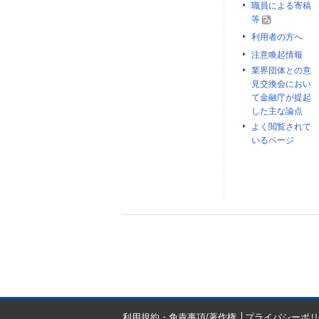
職員による寄稿
等
利用者の方へ
注意喚起情報
業界団体との意
見交換会におい
て金融庁が提起
した主な論点
よく閲覧されて
いるページ
利用規約・免責事項/著作権
プライバシーポリ