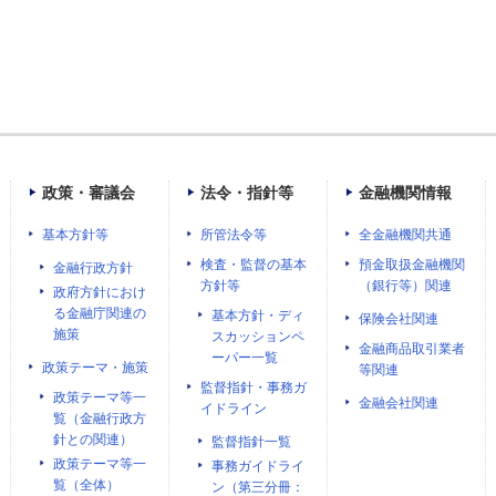
政策・審議会
法令・指針等
金融機関情報
基本方針等
所管法令等
全金融機関共通
検査・監督の基本
預金取扱金融機関
金融行政方針
方針等
（銀行等）関連
政府方針におけ
る金融庁関連の
基本方針・ディ
保険会社関連
施策
スカッションペ
金融商品取引業者
ーパー一覧
政策テーマ・施策
等関連
監督指針・事務ガ
政策テーマ等一
金融会社関連
イドライン
覧（金融行政方
針との関連）
監督指針一覧
政策テーマ等一
事務ガイドライ
覧（全体）
ン（第三分冊：