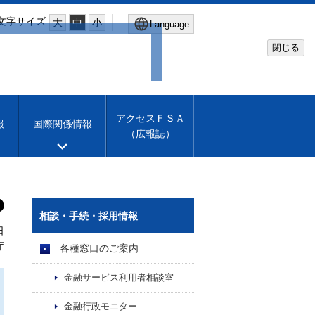
文字サイズ
大
中
小
Language
閉じる
Global Site
Financial Services Agency
アクセスＦＳＡ
報
国際関係情報
（広報誌）
Machine translation
English
相談・手続・採用情報
日
庁
各種窓口のご案内
金融サービス利用者相談室
金融行政モニター