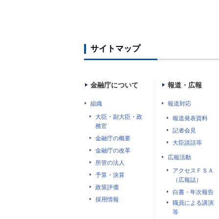
サイトマップ
金融庁について
報道・広報
組織
報道対応
大臣・副大臣・政
報道発表資料
務官
記者会見
金融庁の概要
大臣談話等
金融庁の改革
広報活動
所管の法人
アクセスＦＳＡ
予算・決算
（広報誌）
政策評価
白書・年次報告
採用情報
職員による講演
等