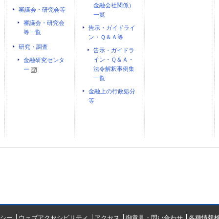
金融会社関係）
審議会・研究会等
一覧
審議会・研究会
告示・ガイドライ
等一覧
ン・Ｑ＆Ａ等
研究・調査
告示・ガイドラ
イン・Ｑ＆Ａ・
金融研究センタ
法令解釈事例集
ー
一覧
金融上の行政処分
等
シー
ウェブアクセシビリティ
アクセス
御意見・問い合わせ
各種情報検