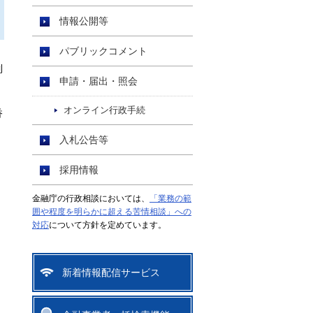
情報公開等
パブリックコメント
制
申請・届出・照会
オンライン行政手続
香
入札公告等
採用情報
金融庁の行政相談においては、
「業務の範
囲や程度を明らかに超える苦情相談」への
対応
について方針を定めています。
新着情報配信サービス