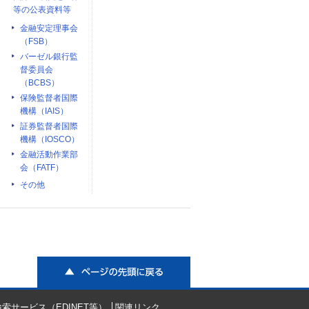
等の公表資料等
金融安定理事会
（FSB）
バーゼル銀行監
督委員会
（BCBS）
保険監督者国際
機構（IAIS）
証券監督者国際
機構（IOSCO）
金融活動作業部
会（FATF）
その他
ページの先頭に戻る
索サービス（EDINET等）
関連リンク