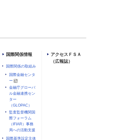
国際関係情報
アクセスＦＳＡ
（広報誌）
国際関係の取組み
国際金融センタ
ー
金融庁グローバ
ル金融連携セン
ター
（GLOPAC）
監査監督機関国
際フォーラム
（IFIAR）事務
局への活動支援
国際基準設定主体