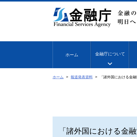
本
文
へ
移
動
金融庁について
ホーム
ホーム
報道発表資料
「諸外国における金融
「諸外国における金融