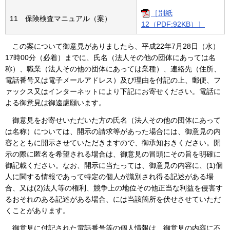
［別紙
11 保険検査マニュアル（案）
12（PDF:92KB）］
この案について御意見がありましたら、平成22年7月28日（水）
17時00分（必着）までに、氏名（法人その他の団体にあっては名
称）、職業（法人その他の団体にあっては業種）、連絡先（住所、
電話番号又は電子メールアドレス）及び理由を付記の上、郵便、フ
ァックス又はインターネットにより下記にお寄せください。電話に
よる御意見は御遠慮願います。
御意見をお寄せいただいた方の氏名（法人その他の団体にあって
は名称）については、開示の請求等があった場合には、御意見の内
容とともに開示させていただきますので、御承知おきください。開
示の際に匿名を希望される場合は、御意見の冒頭にその旨を明確に
御記載ください。なお、開示に当たっては、御意見の内容に、(1)個
人に関する情報であって特定の個人が識別され得る記述がある場
合、又は(2)法人等の権利、競争上の地位その他正当な利益を侵害す
るおそれのある記述がある場合、には当該箇所を伏せさせていただ
くことがあります。
御意見に付記された電話番号等の個人情報は、御意見の内容に不