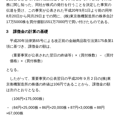
務に関し知った、同社が株式の発行を行うことを決定した事実の
伝達を受け、この事実が公表された平成20年9月1日より前の同年
8月20日から同月29日までの間に、(株)東京衡機製造所の株券合計
17万5000株を買付価額1551万7000円で買い付けたものである。
３ 課徴金の計算の基礎
平成20年法律第65号による改正前の金融商品取引法第175条第1
項に基づき、課徴金の額は、
（重要事実が公表された翌日の終値等）×（買付株数）－（買付
価格）×（買付株数）
となる。
したがって、重要事実の公表翌日の平成20年９月２日の(株)東
京衡機製造所の株価の終値は106円であることから、課徴金の額
は次のとおりとなる。
（106円×175,000株）
－（84円×25,000株＋86円×20,000株＋87円×3,000株＋88円
×67,000株