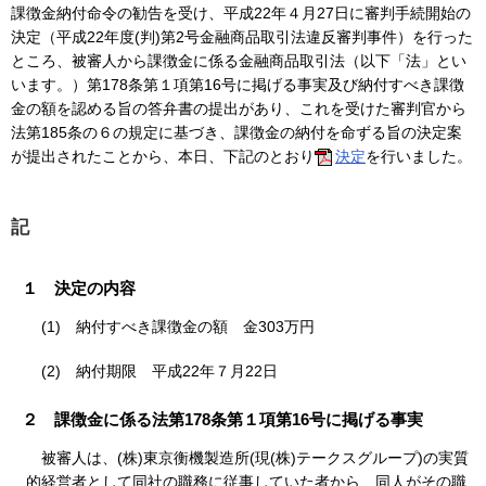
課徴金納付命令の勧告を受け、平成22年４月27日に審判手続開始の
決定（平成22年度(判)第2号金融商品取引法違反審判事件）を行った
ところ、被審人から課徴金に係る金融商品取引法（以下「法」とい
います。）第178条第１項第16号に掲げる事実及び納付すべき課徴
金の額を認める旨の答弁書の提出があり、これを受けた審判官から
法第185条の６の規定に基づき、課徴金の納付を命ずる旨の決定案
が提出されたことから、本日、下記のとおり
決定
を行いました。
記
１ 決定の内容
(1) 納付すべき課徴金の額 金303万円
(2) 納付期限 平成22年７月22日
２ 課徴金に係る法第178条第１項第16号に掲げる事実
被審人は、(株)東京衡機製造所(現(株)テークスグループ)の実質
的経営者として同社の職務に従事していた者から、同人がその職