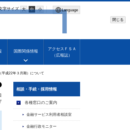
文字サイズ
大
中
小
Language
閉じる
Global Site
Financial Services Agency
アクセスＦＳＡ
報
国際関係情報
（広報誌）
Machine translation
English
平成22年３月期）について
相談・手続・採用情報
日
庁
各種窓口のご案内
金融サービス利用者相談室
金融行政モニター