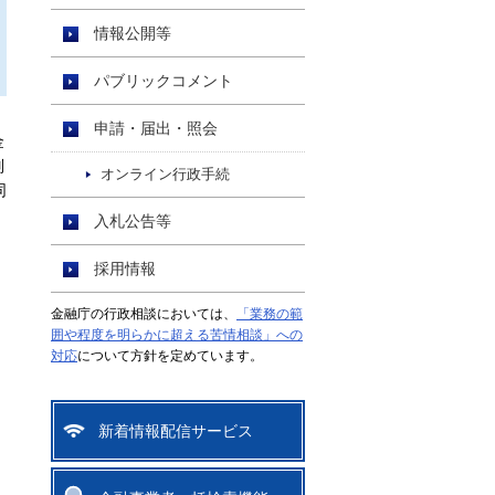
情報公開等
パブリックコメント
申請・届出・照会
金
別
オンライン行政手続
同
入札公告等
採用情報
金融庁の行政相談においては、
「業務の範
囲や程度を明らかに超える苦情相談」への
対応
について方針を定めています。
新着情報配信サービス