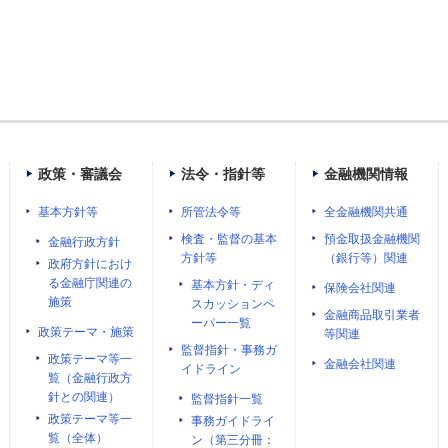
政策・審議会
法令・指針等
金融機関情報
基本方針等
所管法令等
全金融機関共通
検査・監督の基本
預金取扱金融機関
金融行政方針
方針等
（銀行等）関連
政府方針におけ
る金融庁関連の
基本方針・ディ
保険会社関連
施策
スカッションペ
金融商品取引業者
ーパー一覧
政策テーマ・施策
等関連
監督指針・事務ガ
政策テーマ等一
金融会社関連
イドライン
覧（金融行政方
針との関連）
監督指針一覧
政策テーマ等一
事務ガイドライ
覧（全体）
ン（第三分冊：