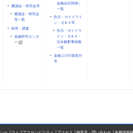
金融会社関係）
審議会・研究会等
一覧
審議会・研究会
告示・ガイドライ
等一覧
ン・Ｑ＆Ａ等
研究・調査
告示・ガイドラ
イン・Ｑ＆Ａ・
金融研究センタ
法令解釈事例集
ー
一覧
金融上の行政処分
等
シー
ウェブアクセシビリティ
アクセス
御意見・問い合わせ
各種情報検