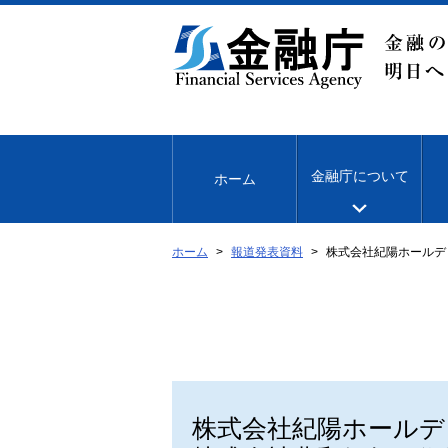
本
文
へ
移
動
金融庁について
ホーム
ホーム
報道発表資料
株式会社紀陽ホールデ
株式会社紀陽ホールデ