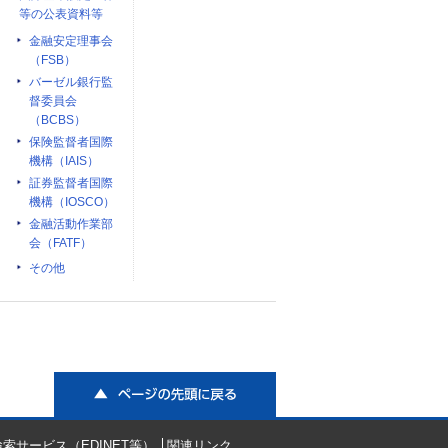
等の公表資料等
金融安定理事会
（FSB）
バーゼル銀行監
督委員会
（BCBS）
保険監督者国際
機構（IAIS）
証券監督者国際
機構（IOSCO）
金融活動作業部
会（FATF）
その他
ページの先頭に戻る
索サービス（EDINET等）
関連リンク