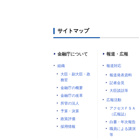
サイトマップ
金融庁について
報道・広報
組織
報道対応
大臣・副大臣・政
報道発表資料
務官
記者会見
金融庁の概要
大臣談話等
金融庁の改革
広報活動
所管の法人
アクセスＦＳＡ
予算・決算
（広報誌）
政策評価
白書・年次報告
採用情報
職員による講演
等