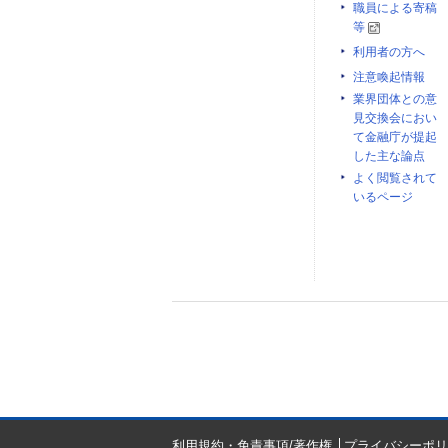
職員による寄稿
等
利用者の方へ
注意喚起情報
業界団体との意
見交換会におい
て金融庁が提起
した主な論点
よく閲覧されて
いるページ
利用規約・免責事項/著作権
プライバシーポリ