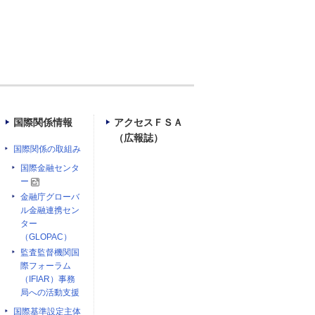
国際関係情報
アクセスＦＳＡ
（広報誌）
国際関係の取組み
国際金融センタ
ー
金融庁グローバ
ル金融連携セン
ター
（GLOPAC）
監査監督機関国
際フォーラム
（IFIAR）事務
局への活動支援
国際基準設定主体