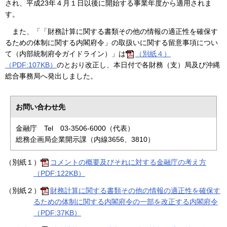
され、平成23年４月１日以後に開始する事業年度から適用されま
す。
また、「「財務計算に関する書類その他の情報の適正性を確保す
るための体制に関する内閣府令」の取扱いに関する留意事項につい
て（内部統制府令ガイドライン）」は
（別紙４）
（PDF:107KB）
のとおり改正し、本日付で各財務（支）局及び沖縄
総合事務局へ発出しました。
お問い合わせ先
金融庁 Tel 03-3506-6000（代表）
総務企画局企業開示課（内線3656、3810）
（別紙１）
コメントの概要及びそれに対する金融庁の考え方
（PDF:122KB）
（別紙２）
財務計算に関する書類その他の情報の適正性を確保す
るための体制に関する内閣府令の一部を改正する内閣府令
（PDF:37KB）