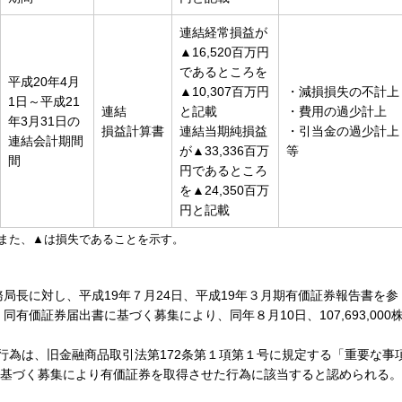
連結経常損益が
▲16,520百万円
であるところを
平成20年4月
▲10,307百万円
・減損損失の不計上
1日～平成21
連結
と記載
・費用の過少計上
年3月31日の
損益計算書
連結当期純損益
・引当金の過少計上
連結会計期間
が▲33,336百万
等
間
円であるところ
を▲24,350百万
円と記載
また、▲は損失であることを示す。
財務局長に対し、平成19年７月24日、平成19年３月期有価証券報告書を参
有価証券届出書に基づく募集により、同年８月10日、107,693,000
。
の行為は、旧金融商品取引法第172条第１項第１号に規定する「重要な事
基づく募集により有価証券を取得させた行為に該当すると認められる。