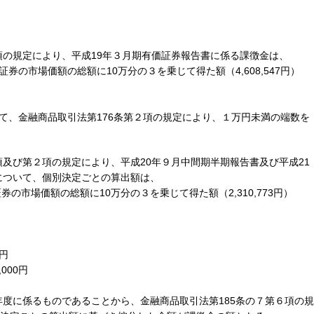
１項の規定により、平成19年３月期有価証券報告書に係る課徴金は、
券の市場価額の総額に10万分の３を乗じて得た額（4,608,547円）
について、金融商品取引法第176条第２項の規定により、１万円未満の端数を
１項及び第２項の規定により、平成20年９月中間期半期報告書及び平成21
について、個別決定ごとの算出額は、
の市場価額の総額に10万分の３を乗じて得た額（2,310,773円）
0円
000円
度に係るものであることから、金融商品取引法第185条の７第６項の規