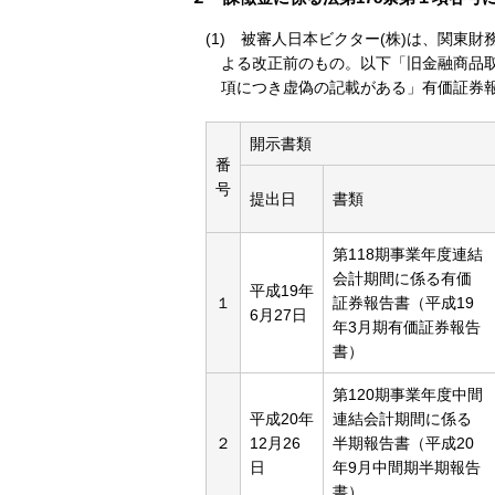
(1) 被審人日本ビクター(株)は、関東
よる改正前のもの。以下「旧金融商品取
項につき虚偽の記載がある」有価証券
開示書類
番
号
提出日
書類
第118期事業年度連結
会計期間に係る有価
平成19年
１
証券報告書（平成19
6月27日
年3月期有価証券報告
書）
第120期事業年度中間
平成20年
連結会計期間に係る
２
12月26
半期報告書（平成20
日
年9月中間期半期報告
書）