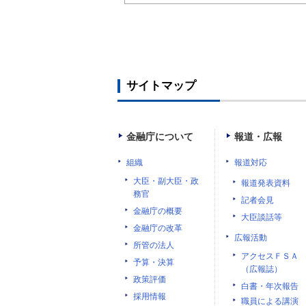
サイトマップ
金融庁について
報道・広報
組織
報道対応
大臣・副大臣・政
報道発表資料
務官
記者会見
金融庁の概要
大臣談話等
金融庁の改革
広報活動
所管の法人
アクセスＦＳＡ
予算・決算
（広報誌）
政策評価
白書・年次報告
採用情報
職員による講演