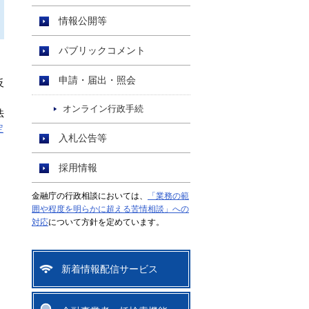
情報公開等
パブリックコメント
申請・届出・照会
反
オンライン行政手続
法
定
入札公告等
採用情報
金融庁の行政相談においては、
「業務の範
囲や程度を明らかに超える苦情相談」への
対応
について方針を定めています。
新着情報配信サービス