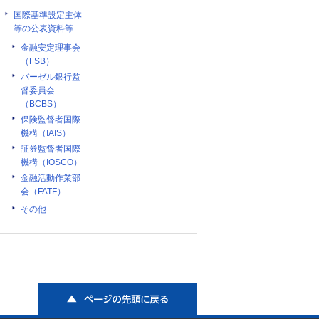
国際基準設定主体
等の公表資料等
金融安定理事会
（FSB）
バーゼル銀行監
督委員会
（BCBS）
保険監督者国際
機構（IAIS）
証券監督者国際
機構（IOSCO）
金融活動作業部
会（FATF）
その他
ページの先頭に戻る