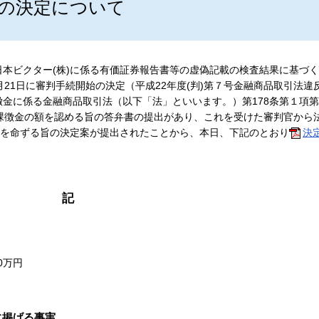
の決定について
本ビクター(株)に係る有価証券報告書等の虚偽記載の検査結果に基づく
月21日に審判手続開始の決定（平成22年度(判)第７号金融商品取引法違
金に係る金融商品取引法（以下「法」といいます。）第178条第１項第
課徴金の額を認める旨の答弁書の提出があり、これを受けた審判官から
付を命ずる旨の決定案が提出されたことから、本日、下記のとおり
決
記
0万円
に掲げる事実