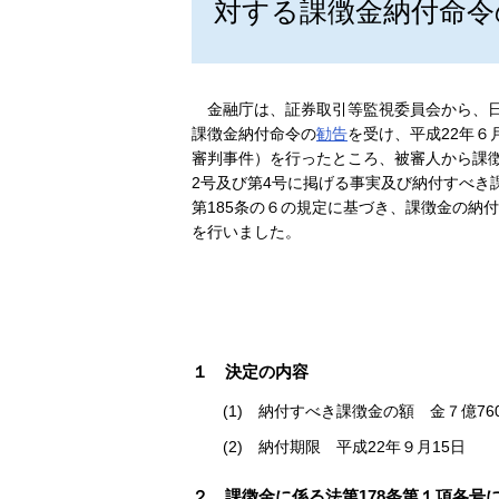
対する課徴金納付命令
金融庁は、証券取引等監視委員会から、日
課徴金納付命令の
勧告
を受け、平成22年６
審判事件）を行ったところ、被審人から課徴
2号及び第4号に掲げる事実及び納付すべき
第185条の６の規定に基づき、課徴金の納
を行いました。
１ 決定の内容
(1) 納付すべき課徴金の額 金７億76
(2) 納付期限 平成22年９月15日
２ 課徴金に係る法第178条第１項各号