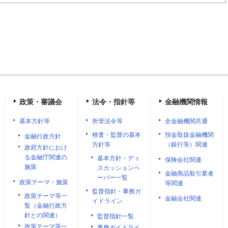
政策・審議会
法令・指針等
金融機関情報
基本方針等
所管法令等
全金融機関共通
検査・監督の基本
預金取扱金融機関
金融行政方針
方針等
（銀行等）関連
政府方針におけ
る金融庁関連の
基本方針・ディ
保険会社関連
施策
スカッションペ
金融商品取引業者
ーパー一覧
政策テーマ・施策
等関連
監督指針・事務ガ
政策テーマ等一
金融会社関連
イドライン
覧（金融行政方
針との関連）
監督指針一覧
政策テーマ等一
事務ガイドライ