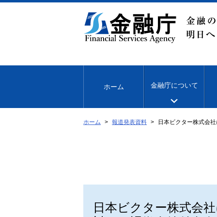
本
文
へ
移
動
金融庁について
ホーム
ホーム
報道発表資料
日本ビクター株式会社
日本ビクター株式会社