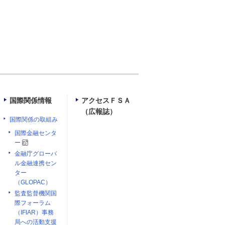
国際関係情報
アクセスＦＳＡ
（広報誌）
国際関係の取組み
国際金融センタ
ー
金融庁グローバ
ル金融連携セン
ター
（GLOPAC）
監査監督機関国
際フォーラム
（IFIAR）事務
局への活動支援