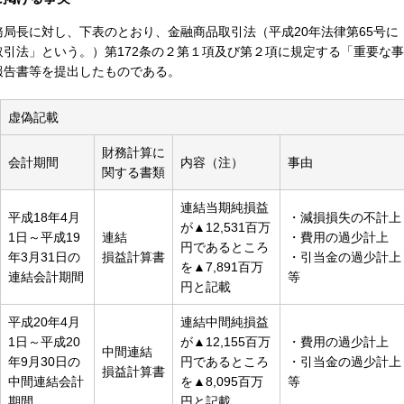
財務局長に対し、下表のとおり、金融商品取引法（平成20年法律第65号に
引法」という。）第172条の２第１項及び第２項に規定する「重要な事
報告書等を提出したものである。
虚偽記載
財務計算に
会計期間
内容（注）
事由
関する書類
連結当期純損益
平成18年4月
・減損損失の不計上
が▲12,531百万
1日～平成19
連結
・費用の過少計上
円であるところ
年3月31日の
損益計算書
・引当金の過少計上
を▲7,891百万
連結会計期間
等
円と記載
平成20年4月
連結中間純損益
1日～平成20
が▲12,155百万
・費用の過少計上
中間連結
年9月30日の
円であるところ
・引当金の過少計上
損益計算書
中間連結会計
を▲8,095百万
等
期間
円と記載