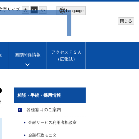
文字サイズ
大
中
小
Language
閉じる
Global Site
Financial Services Agency
アクセスＦＳＡ
報
国際関係情報
（広報誌）
Machine translation
English
相談・手続・採用情報
日
庁
各種窓口のご案内
金融サービス利用者相談室
金融行政モニター