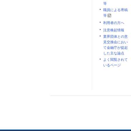
等
職員による寄稿
等
利用者の方へ
注意喚起情報
業界団体との意
見交換会におい
て金融庁が提起
した主な論点
よく閲覧されて
いるページ