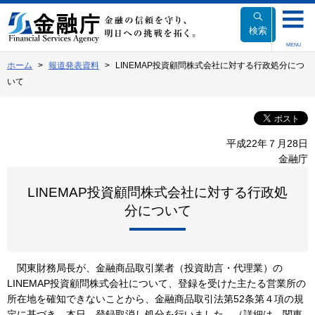
本
文
検索
へ
MENU
移
ホーム
報道発表資料
LINEMAP投資顧問株式会社に対する行政処分につ
動
いて
平成22年７月28日
金融庁
LINEMAP投資顧問株式会社に対する行政処
分について
関東財務局長が、金融商品取引業者（投資助言・代理業）の
LINEMAP投資顧問株式会社について、登録を受けた主たる営業所の
所在地を確知できないことから、金融商品取引法第52条第４項の規
定に基づき、本日、登録取消し処分を行いました。（詳細は、関東