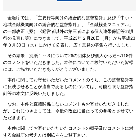
金融庁では、「主要行等向けの総合的な監督指針」及び「中小・
地域金融機関向けの総合的な監督指針」、「金融検査マニュアル」
の一部改正（案）《経営者以外の第三者による個人連帯保証等の慣
行の見直し等》につきまして、平成23年２月28日（月）から平成23
年３月30日（水）にかけて公表し、広く意見の募集を行いました。
その結果、別紙１～３について26の団体及び個人から述べ118件
のコメントをいただきました。本件についてご検討いただいた皆様
には、ご協力いただきありがとうございました。
本件に関してお寄せいただいたコメントのうち、この監督指針等
に反映させることが適当であるものについては、可能な限り監督指
針等の本文に反映いたしました。
なお、本件と直接関係しないコメントもお寄せいただきました
が、これにつきましては、今後の改正に当たっての参考とさせてい
ただきます。
本件に関してお寄せいただいたコメントの概要及びコメントに対
する金融庁の考え方は別紙４をご覧下さい。