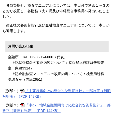
各監督指針、検査マニュアルについては、本日付で別紙１～３の
とおり改正し、各財務（支）局及び沖縄総合事務局へ発出いたしま
した。
改正後の各監督指針及び金融検査マニュアルについては、本日か
ら適用します。
お問い合わせ先
金融庁 Tel 03-3506-6000（代表）
上記監督指針の改正内容について：監督局総務課監督調査
室（内線3314）
上記金融検査マニュアルの改正内容について：検査局総務
課調査室（内線2651)
（別紙１）
「主要行等向けの総合的な監督指針」一部改正（新旧
対照表）（PDF:143KB）
（別紙２）
「中小・地域金融機関向けの総合的な監督指針」一部
改正（新旧対照表）（PDF:144KB）