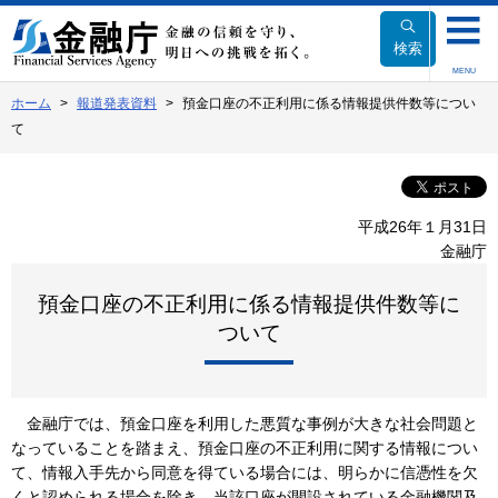
本
文
検索
へ
MENU
移
ホーム
報道発表資料
預金口座の不正利用に係る情報提供件数等につい
動
て
平成26年１月31日
金融庁
預金口座の不正利用に係る情報提供件数等に
ついて
金融庁では、預金口座を利用した悪質な事例が大きな社会問題と
なっていることを踏まえ、預金口座の不正利用に関する情報につい
て、情報入手先から同意を得ている場合には、明らかに信憑性を欠
くと認められる場合を除き、当該口座が開設されている金融機関及