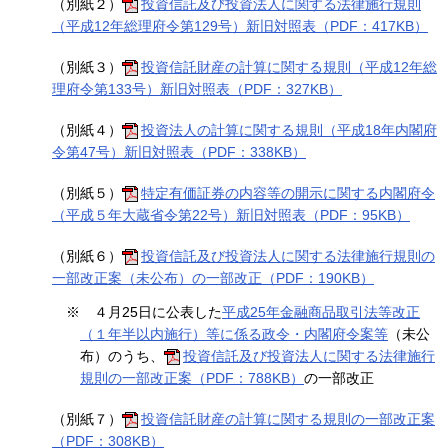
（別紙２）
投資信託及び投資法人に関する法律施行規則
（平成12年総理府令第129号）新旧対照表（PDF：417KB）
（別紙３）
投資信託財産の計算に関する規則（平成12年総
理府令第133号）新旧対照表（PDF：327KB）
（別紙４）
投資法人の計算に関する規則（平成18年内閣府
令第47号）新旧対照表（PDF：338KB）
（別紙５）
特定有価証券の内容等の開示に関する内閣府令
（平成５年大蔵省令第22号）新旧対照表（PDF：95KB）
（別紙６）
投資信託及び投資法人に関する法律施行規則の
一部改正案（未公布）の一部改正（PDF：190KB）
※
４月25日に公表した
平成25年金融商品取引法等改正
（１年半以内施行）等に係る政令・内閣府令案等
（未公
布）のうち、
投資信託及び投資法人に関する法律施行
規則の一部改正案（PDF：788KB）
の一部改正
（別紙７）
投資信託財産の計算に関する規則の一部改正案
（PDF：308KB）