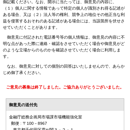
御記載ください。なお、開示に当たっては、御意見の内容に、
（１）個人に関する情報であって特定の個人が識別され得る記述が
ある場合、又は（２）法人等の権利、競争上の地位その他正当な利
益を侵害するおそれのある記述がある場合には、当該箇所を伏せさ
せていただくことがあります。
御意見に付記された電話番号等の個人情報は、御意見の内容に不
明な点があった際に連絡・確認をさせていただく場合や御意見がど
のような立場からのものかを確認させていただく場合に利用しま
す。
なお、御意見に対しての個別の回答はいたしませんので、あらか
じめ御了承ください。
ご意見の募集は終了しました。ご協力ありがとうございました。
御意見の送付先
金融庁総務企画局市場課市場機能強化室
郵便 : 〒100－8967
東京都千代田区霞が関３－２－１