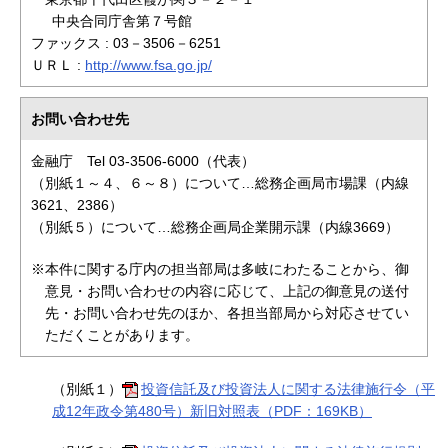
中央合同庁舎第７号館
ファックス : 03－3506－6251
ＵＲＬ :
http://www.fsa.go.jp/
お問い合わせ先
金融庁 Tel 03-3506-6000（代表）
（別紙１～４、６～８）について…総務企画局市場課（内線
3621、2386）
（別紙５）について…総務企画局企業開示課（内線3669）
※本件に関する庁内の担当部局は多岐にわたることから、御
意見・お問い合わせの内容に応じて、上記の御意見の送付
先・お問い合わせ先のほか、各担当部局から対応させてい
ただくことがあります。
（別紙１）
投資信託及び投資法人に関する法律施行令（平
成12年政令第480号）新旧対照表（PDF：169KB）