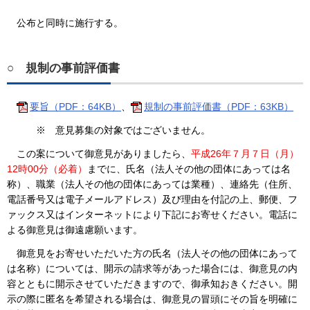
公布と同時に施行する。
○
規制の事前評価書
要旨（PDF：64KB）
、
規制の事前評価書（PDF：63KB）
※ 意見募集の対象ではございません。
この案について御意見がありましたら、
平成26年７月７日（月）
12時00分（必着）
までに、氏名（法人その他の団体にあっては名
称）、職業（法人その他の団体にあっては業種）、連絡先（住所、
電話番号又は電子メールアドレス）及び理由を付記の上、郵便、フ
ァックス又はインターネットにより下記にお寄せください。電話に
よる御意見は御遠慮願います。
御意見をお寄せいただいた方の氏名（法人その他の団体にあって
は名称）については、開示の請求等があった場合には、御意見の内
容とともに開示させていただきますので、御承知おきください。開
示の際に匿名を希望される場合は、御意見の冒頭にその旨を明確に