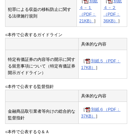
［
別紙
［
別紙
４－１
４－２
犯罪による収益の移転防止に関す
（PDF：
（PDF：
る法律施行規則
21KB）
］
36KB）
］
○本件で公表するガイドライン
具体的な内容
特定有価証券の内容等の開示に関す
［
別紙５（PDF：
る留意事項について（特定有価証券
17KB）
］
開示ガイドライン）
○本件で公表する監督指針
具体的な内容
［
別紙６（PDF：
金融商品取引業者等向けの総合的な
37KB）
］
監督指針
○本件で公表するＱ＆Ａ