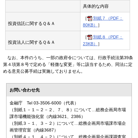
具体的な内容
［
別紙７（PDF：
投資信託に関するＱ＆Ａ
80KB）
］
［
別紙８（PDF：
投資法人に関するＱ＆Ａ
23KB）
］
なお、本件のうち、一部の政府令については、行政手続法第39条
第４項第８号で定める「軽微な変更」等に該当するため、同法に定
める意見公募手続は実施しておりません。
お問い合わせ先
金融庁 Tel 03-3506-6000（代表）
（別紙１－１～２－２、７、８）について…総務企画局市場
課市場機能強化室（内線3621、2386）
（別紙３－１、３－２）について…総務企画局市場課市場企
画管理官室（内線3687）
（別紙４－１、４－２）について…総務企画局企画課調査室