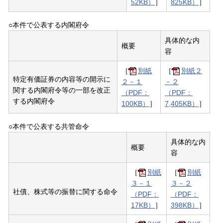
52KB）
］
825KB）
］
○本件で公表する内閣府令
具体的な内
概要
容
［
別紙
［
別紙２
特定有価証券の内容等の開示に
２－１
－２
関する内閣府令等の一部を改正
（PDF：
（PDF：
する内閣府令
100KB）
］
7,405KB）
］
○本件で公表する共管命令
具体的な内
概要
容
［
別紙
［
別紙
３－１
３－２
社債、株式等の振替に関する命令
（PDF：
（PDF：
17KB）
］
398KB）
］