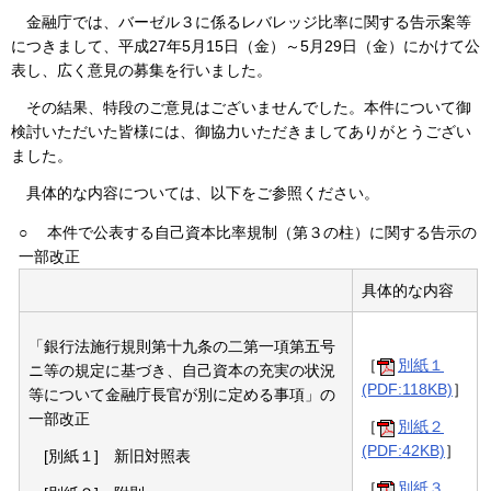
金融庁では、バーゼル３に係るレバレッジ比率に関する告示案等
につきまして、平成27年5月15日（金）～5月29日（金）にかけて公
表し、広く意見の募集を行いました。
その結果、特段のご意見はございませんでした。本件について御
検討いただいた皆様には、御協力いただきましてありがとうござい
ました。
具体的な内容については、以下をご参照ください。
○
本件で公表する自己資本比率規制（第３の柱）に関する告示の
一部改正
具体的な内容
「銀行法施行規則第十九条の二第一項第五号
［
別紙１
ニ等の規定に基づき、自己資本の充実の状況
(PDF:118KB)
］
等について金融庁長官が別に定める事項」の
一部改正
［
別紙２
(PDF:42KB)
］
[別紙１] 新旧対照表
［
別紙３