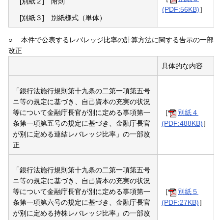
[別紙２] 附則
(PDF:56KB)
］
[別紙３] 別紙様式（単体）
○
本件で公表するレバレッジ比率の計算方法に関する告示の一部
改正
具体的な内容
「銀行法施行規則第十九条の二第一項第五号
ニ等の規定に基づき、自己資本の充実の状況
等について金融庁長官が別に定める事項第一
［
別紙４
条第一項第五号の規定に基づき、金融庁長官
(PDF:488KB)
］
が別に定める連結レバレッジ比率」の一部改
正
「銀行法施行規則第十九条の二第一項第五号
ニ等の規定に基づき、自己資本の充実の状況
等について金融庁長官が別に定める事項第一
［
別紙５
条第一項第六号の規定に基づき、金融庁長官
(PDF:27KB)
］
が別に定める持株レバレッジ比率」の一部改