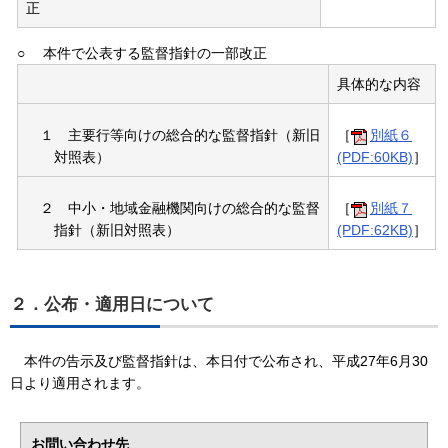
正
○
本件で公表する監督指針の一部改正
具体的な内容
１
主要行等向けの総合的な監督指針（新旧
［
別紙６
対照表）
(PDF:60KB)
］
２
中小・地域金融機関向けの総合的な監督
［
別紙７
指針（新旧対照表）
(PDF:62KB)
］
２．公布・適用日について
本件の告示及び監督指針は、本日付で公布され、平成27年6月30
日より適用されます。
お問い合わせ先