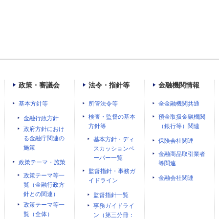
政策・審議会
法令・指針等
金融機関情報
基本方針等
所管法令等
全金融機関共通
検査・監督の基本
預金取扱金融機関
金融行政方針
方針等
（銀行等）関連
政府方針におけ
る金融庁関連の
基本方針・ディ
保険会社関連
施策
スカッションペ
金融商品取引業者
ーパー一覧
政策テーマ・施策
等関連
監督指針・事務ガ
政策テーマ等一
金融会社関連
イドライン
覧（金融行政方
針との関連）
監督指針一覧
政策テーマ等一
事務ガイドライ
覧（全体）
ン（第三分冊：