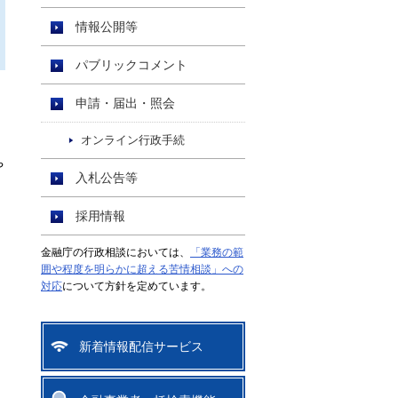
情報公開等
パブリックコメント
申請・届出・照会
オンライン行政手続
や
入札公告等
採用情報
金融庁の行政相談においては、
「業務の範
囲や程度を明らかに超える苦情相談」への
対応
について方針を定めています。
新着情報配信サービス