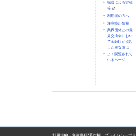
職員による寄稿
等
利用者の方へ
注意喚起情報
業界団体との意
見交換会におい
て金融庁が提起
した主な論点
よく閲覧されて
いるページ
利用規約・免責事項/著作権
プライバシーポリ