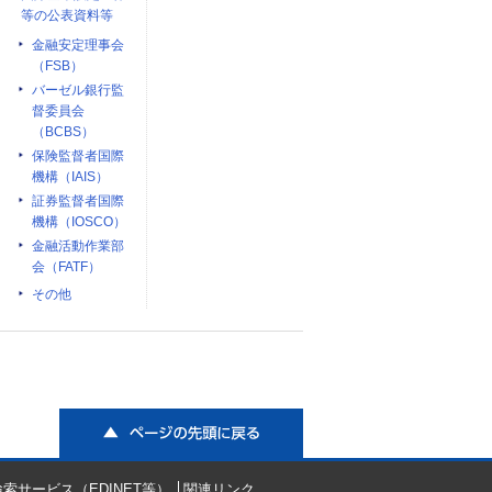
等の公表資料等
金融安定理事会
（FSB）
バーゼル銀行監
督委員会
（BCBS）
保険監督者国際
機構（IAIS）
証券監督者国際
機構（IOSCO）
金融活動作業部
会（FATF）
その他
ページの先頭に戻る
索サービス（EDINET等）
関連リンク