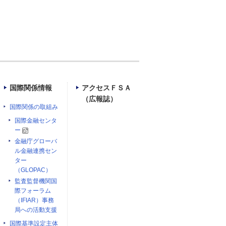
国際関係情報
アクセスＦＳＡ
（広報誌）
国際関係の取組み
国際金融センタ
ー
金融庁グローバ
ル金融連携セン
ター
（GLOPAC）
監査監督機関国
際フォーラム
（IFIAR）事務
局への活動支援
国際基準設定主体