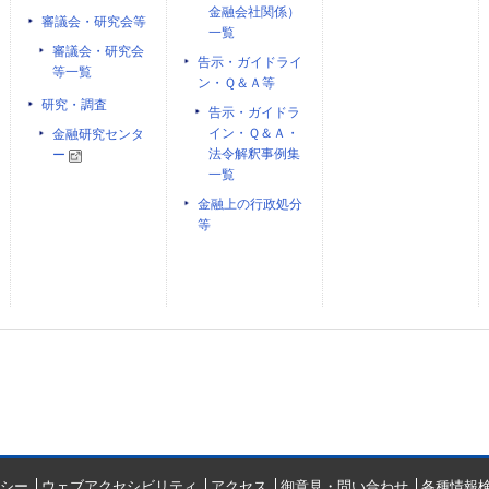
金融会社関係）
審議会・研究会等
一覧
審議会・研究会
告示・ガイドライ
等一覧
ン・Ｑ＆Ａ等
研究・調査
告示・ガイドラ
イン・Ｑ＆Ａ・
金融研究センタ
法令解釈事例集
ー
一覧
金融上の行政処分
等
シー
ウェブアクセシビリティ
アクセス
御意見・問い合わせ
各種情報検