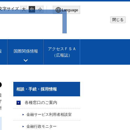
文字サイズ
大
中
小
Language
閉じる
Global Site
Financial Services Agency
アクセスＦＳＡ
報
国際関係情報
（広報誌）
Machine translation
English
相談・手続・採用情報
日
庁
各種窓口のご案内
所
金融サービス利用者相談室
金融行政モニター