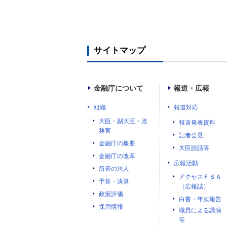
サイトマップ
金融庁について
報道・広報
組織
報道対応
大臣・副大臣・政
報道発表資料
務官
記者会見
金融庁の概要
大臣談話等
金融庁の改革
広報活動
所管の法人
アクセスＦＳＡ
予算・決算
（広報誌）
政策評価
白書・年次報告
採用情報
職員による講演
等