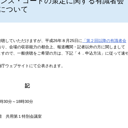
ンス・コードの策定に関する有識者会
について
。
聴していただけますが、平成26年８月25日に
「第２回以降の有識者会
おり、会場の収容能力の都合上、報道機関・記者以外の方に関しまして
ますので、一般傍聴をご希望の方は、下記「４．申込方法」に従って速
融庁ウェブサイトにて公表されます。
記
時30分～18時30分
階 共用第１特別会議室