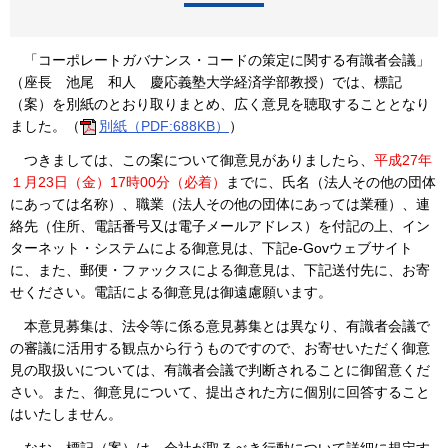
「コーポレートガバナンス・コードの策定に関する有識者会議」
（座長 池尾 和人 慶応義塾大学経済学部教授）では、標記
（案）を別紙のとおり取りまとめ、広く意見を聴取することとなり
ました。（
別紙（PDF:688KB）
）
つきましては、この案について御意見がありましたら、
平成27年
１月23日（金）17時00分（必着）
までに、氏名（法人その他の団体
にあっては名称）、職業（法人その他の団体にあっては業種）、連
絡先（住所、電話番号又は電子メールアドレス）を付記の上、イン
ターネット・システムによる御意見は、下記e-Govウェブサイト
に、また、郵便・ファックスによる御意見は、下記送付先に、お寄
せください。電話による御意見は御遠慮願います。
本意見募集は、法令等に係る意見募集とは異なり、有識者会議で
の審議に活用する観点から行うものですので、お寄せいただく御意
見の取扱いについては、有識者会議で判断されることに御留意くだ
さい。また、御意見について、提出された方に個別に回答すること
はいたしません。