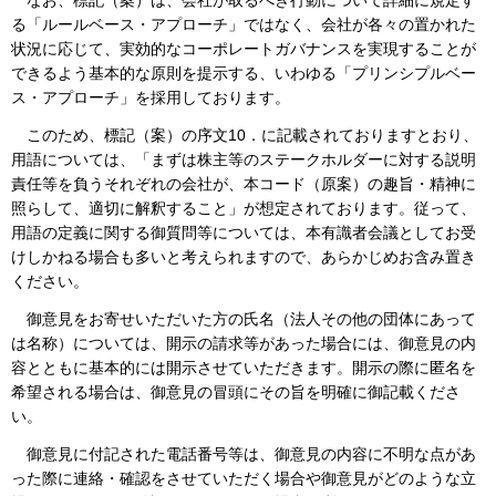
なお、標記（案）は、会社が取るべき行動について詳細に規定す
る「ルールベース・アプローチ」ではなく、会社が各々の置かれた
状況に応じて、実効的なコーポレートガバナンスを実現することが
できるよう基本的な原則を提示する、いわゆる「プリンシプルベー
ス・アプローチ」を採用しております。
このため、標記（案）の序文10．に記載されておりますとおり、
用語については、「まずは株主等のステークホルダーに対する説明
責任等を負うそれぞれの会社が、本コード（原案）の趣旨・精神に
照らして、適切に解釈すること」が想定されております。従って、
用語の定義に関する御質問等については、本有識者会議としてお受
けしかねる場合も多いと考えられますので、あらかじめお含み置き
ください。
御意見をお寄せいただいた方の氏名（法人その他の団体にあって
は名称）については、開示の請求等があった場合には、御意見の内
容とともに基本的には開示させていただきます。開示の際に匿名を
希望される場合は、御意見の冒頭にその旨を明確に御記載くださ
い。
御意見に付記された電話番号等は、御意見の内容に不明な点があ
った際に連絡・確認をさせていただく場合や御意見がどのような立