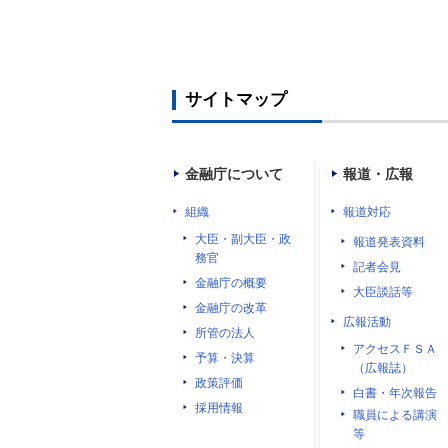
サイトマップ
金融庁について
報道・広報
組織
報道対応
大臣・副大臣・政
報道発表資料
務官
記者会見
金融庁の概要
大臣談話等
金融庁の改革
広報活動
所管の法人
アクセスＦＳＡ
予算・決算
（広報誌）
政策評価
白書・年次報告
採用情報
職員による講演
等