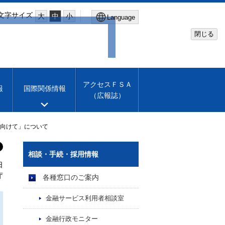
文字サイズ
大
中
小
Language
閉じる
Global Site
Financial Services Agency
アクセスＦＳＡ
報
国際関係情報
（広報誌）
Machine translation
English
に向けて」について
相談・手続・採用情報
日
庁
各種窓口のご案内
金融サービス利用者相談室
金融行政モニター