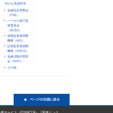
等の公表資料等
金融安定理事会
（FSB）
バーゼル銀行監
督委員会
（BCBS）
保険監督者国際
機構（IAIS）
証券監督者国際
機構（IOSCO）
金融活動作業部
会（FATF）
その他
ページの先頭に戻る
索サービス（EDINET等）
関連リンク