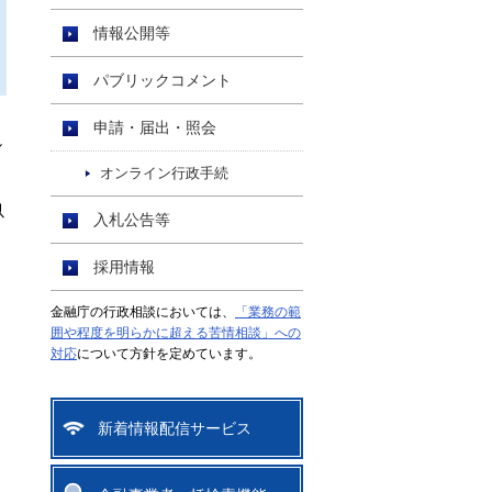
情報公開等
パブリックコメント
申請・届出・照会
し
オンライン行政手続
以
入札公告等
採用情報
金融庁の行政相談においては、
「業務の範
囲や程度を明らかに超える苦情相談」への
対応
について方針を定めています。
新着情報配信サービス