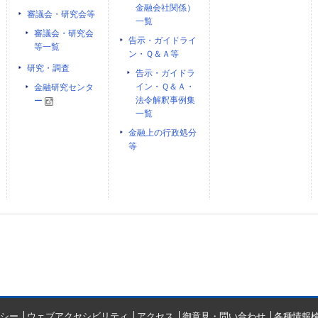
金融会社関係）
審議会・研究会等
一覧
審議会・研究会
告示・ガイドライ
等一覧
ン・Ｑ＆Ａ等
研究・調査
告示・ガイドラ
イン・Ｑ＆Ａ・
金融研究センタ
法令解釈事例集
ー
一覧
金融上の行政処分
等
シー
ウェブアクセシビリティ
アクセス
御意見・問い合わせ
各種情報検