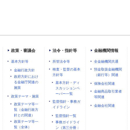
政策・審議会
法令・指針等
金融機関情報
基本方針等
所管法令等
全金融機関共通
検査・監督の基本
預金取扱金融機関
金融行政方針
方針等
（銀行等）関連
政府方針におけ
る金融庁関連の
基本方針・ディ
保険会社関連
施策
スカッションペ
金融商品取引業者
ーパー一覧
政策テーマ・施策
等関連
監督指針・事務ガ
政策テーマ等一
金融会社関連
イドライン
覧（金融行政方
針との関連）
監督指針一覧
政策テーマ等一
事務ガイドライ
覧（全体）
ン（第三分冊：