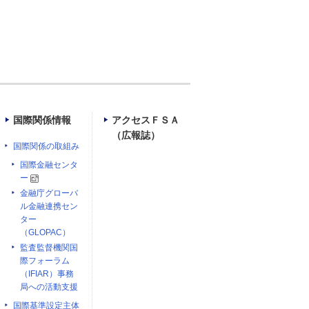
国際関係情報
アクセスＦＳＡ
（広報誌）
国際関係の取組み
国際金融センタ
ー
金融庁グローバ
ル金融連携セン
ター
（GLOPAC）
監査監督機関国
際フォーラム
（IFIAR）事務
局への活動支援
国際基準設定主体