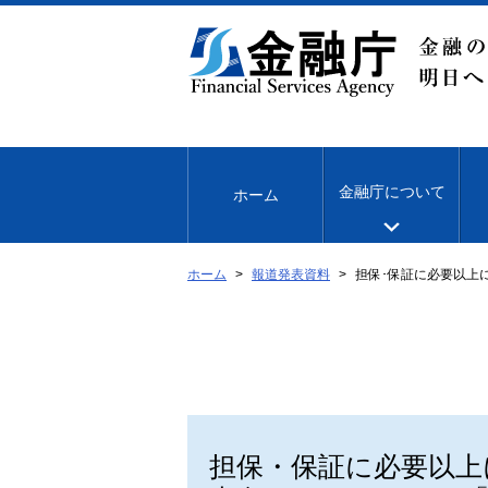
本
文
へ
移
動
金融庁について
ホーム
ホーム
報道発表資料
担保･保証に必要以上
担保・保証に必要以上