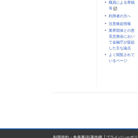
職員による寄稿
等
利用者の方へ
注意喚起情報
業界団体との意
見交換会におい
て金融庁が提起
した主な論点
よく閲覧されて
いるページ
利用規約・免責事項/著作権
プライバシーポリ