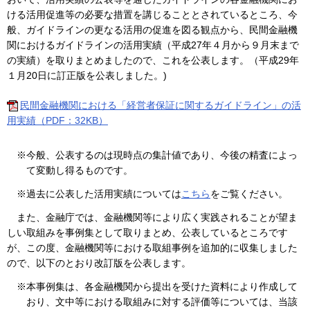
ける活用促進等の必要な措置を講じることとされているところ、今
般、ガイドラインの更なる活用の促進を図る観点から、民間金融機
関におけるガイドラインの活用実績（平成27年４月から９月末まで
の実績）を取りまとめましたので、これを公表します。（
平成29年
１月20日に訂正版を公表しました。)
民間金融機関における「経営者保証に関するガイドライン」の活
用実績（PDF：32KB）
※今般、公表するのは現時点の集計値であり、今後の精査によっ
て変動し得るものです。
※過去に公表した活用実績については
こちら
をご覧ください。
また、金融庁では、金融機関等により広く実践されることが望ま
しい取組みを事例集として取りまとめ、公表しているところです
が、この度、金融機関等における取組事例を追加的に収集しました
ので、以下のとおり改訂版を公表します。
※本事例集は、各金融機関から提出を受けた資料により作成して
おり、文中等における取組みに対する評価等については、当該